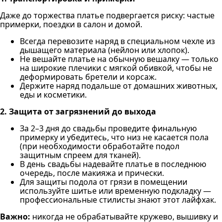
Даже до торжества платье подвергается риску: частые
примерки, поездки в салон и домой.
Всегда перевозите наряд в специальном чехле из
дышащего материала (нейлон или хлопок).
Не вешайте платье на обычную вешалку — только
на широкие плечики с мягкой обивкой, чтобы не
деформировать бретели и корсаж.
Держите наряд подальше от домашних животных,
еды и косметики.
2. Защита от загрязнений до выхода
За 2–3 дня до свадьбы проведите финальную
примерку и убедитесь, что низ не касается пола
(при необходимости обработайте подол
защитным спреем для тканей).
В день свадьбы надевайте платье в последнюю
очередь, после макияжа и прически.
Для защиты подола от грязи в помещении
используйте шитье или временную подкладку —
профессиональные стилисты знают этот лайфхак.
Важно:
никогда не обрабатывайте кружево, вышивку и