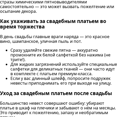
стразы химическими пятновыводителями
самостоятельно — это может вызвать пожелтение или
осыпание декора.
Как ухаживать за свадебным платьем во
время торжества
В день свадьбы главные враги наряда — это красное
вино, шампанское, уличная пыль и пот.
Сразу удаляйте свежие пятна — аккуратно
промокните их белой салфеткой без нажима (не
трите!).
Для жидких загрязнений используйте специальные
салфетки для деликатных тканей — они часто идут
в комплекте с платьем премиум-класса.
Если у вас длинный шлейф, попросите подружек
невесты приподнимать его при выходе на улицу.
Уход за свадебным платьем после свадьбы
Большинство невест совершают ошибку: убирают
платье в шкаф на плечики и забывают о нём на месяцы.
Это приводит к пожелтению, запаху и необратимым