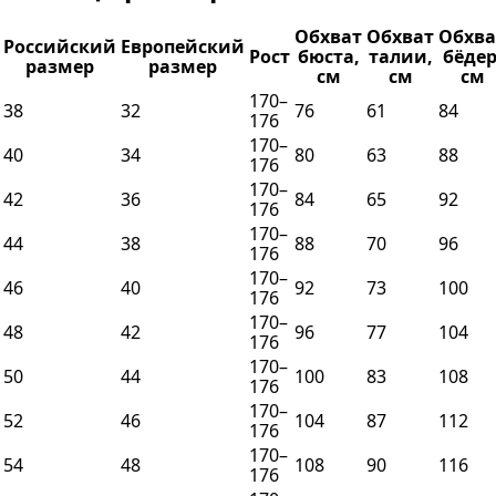
Обхват
Обхват
Обхва
Российский
Европейский
Рост
бюста,
талии,
бёдер
размер
размер
см
см
см
170–
38
32
76
61
84
176
170–
40
34
80
63
88
176
170–
42
36
84
65
92
176
170–
44
38
88
70
96
176
170–
46
40
92
73
100
176
170–
48
42
96
77
104
176
170–
50
44
100
83
108
176
170–
52
46
104
87
112
176
170–
54
48
108
90
116
176