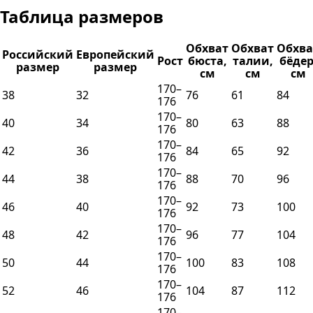
Таблица размеров
Обхват
Обхват
Обхва
Российский
Европейский
Рост
бюста,
талии,
бёдер
размер
размер
см
см
см
170–
38
32
76
61
84
176
170–
40
34
80
63
88
176
170–
42
36
84
65
92
176
170–
44
38
88
70
96
176
170–
46
40
92
73
100
176
170–
48
42
96
77
104
176
170–
50
44
100
83
108
176
170–
52
46
104
87
112
176
170–