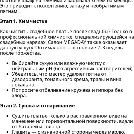
платье в шкаф на плечики и забывают о нём на месяцы.
Это приводит к пожелтению, запаху и необратимым
пятнам.
Этап 1. Химчистка
Как чистить свадебное платье после свадьбы? Только в
профессиональной химчистке, специализирующейся на
свадебных нарядах. Салон MEGADAY также оказывает
данную услугу. Оптимально — в течение 2–3 недель
после торжества.
Выбирайте сухую или влажную чистку с
нейтральным pH (без агрессивных растворителей).
Убедитесь, что мастер удаляет пятна от
дезодоранта, тонального крема, травы и вина
локально.
Попросите отбеливание кружева и гипюра без
хлора.
Этап 2. Сушка и отпаривание
Сушить платье только в расправленном виде на
манекене или горизонтальной поверхности, вдали
от батарей и солнца.
Гладить — с изнаночной стороны через марлю,