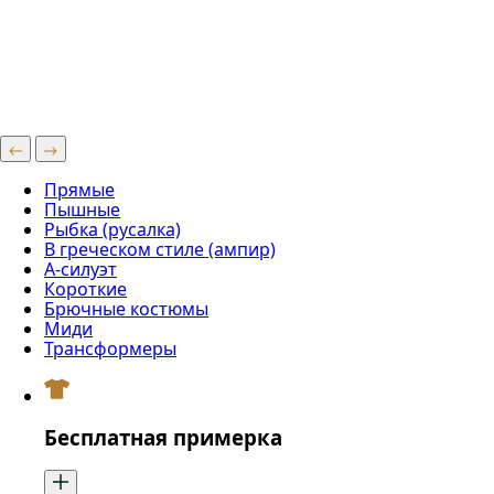
Прямые
Пышные
Рыбка (русалка)
В греческом стиле (ампир)
А-силуэт
Короткие
Брючные костюмы
Миди
Трансформеры
Бесплатная примерка