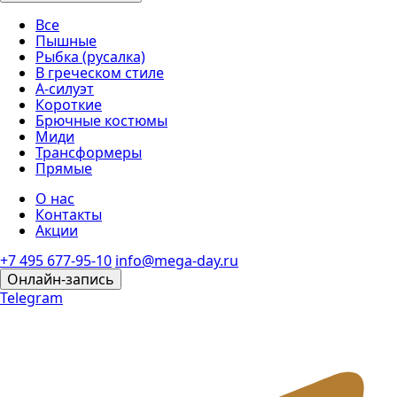
Все
Пышные
Рыбка (русалка)
В греческом стиле
А-силуэт
Короткие
Брючные костюмы
Миди
Трансформеры
Прямые
О нас
Контакты
Акции
+7 495 677-95-10
info@mega-day.ru
Онлайн-запись
Telegram