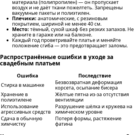
материала (полипропилен) — он пропускает
воздух и не даёт ткани пожелтеть. Запрещены
вакуумные пакеты и полиэтилен.
Плечики:
анатомические, с резиновым
покрытием, шириной не менее 40 см.
Место:
тёмный, сухой шкаф без резких запахов. Не
храните в гараже или на балконе.
Каждый год проветривайте платье и меняйте
положение сгиба — это предотвращает заломы.
Распространённые ошибки в уходе за
свадебным платьем
Ошибка
Последствие
Безвозвратная деформация
Стирка в машинке
корсета, осыпание бисера
Хранение в
Жёлтые пятна из-за отсутствия
полиэтилене
вентиляции
Использование
Разрушение шёлка и кружева на
агрессивных средств
химическом уровне
Сдача в обычную
Потеря формы, растяжение
химчистку
фатина