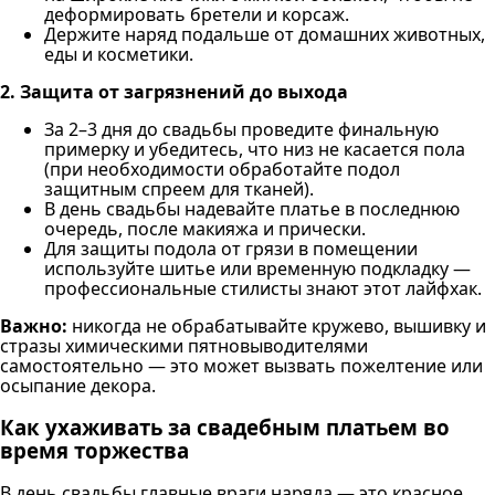
деформировать бретели и корсаж.
Держите наряд подальше от домашних животных,
еды и косметики.
2. Защита от загрязнений до выхода
За 2–3 дня до свадьбы проведите финальную
примерку и убедитесь, что низ не касается пола
(при необходимости обработайте подол
защитным спреем для тканей).
В день свадьбы надевайте платье в последнюю
очередь, после макияжа и прически.
Для защиты подола от грязи в помещении
используйте шитье или временную подкладку —
профессиональные стилисты знают этот лайфхак.
Важно:
никогда не обрабатывайте кружево, вышивку и
стразы химическими пятновыводителями
самостоятельно — это может вызвать пожелтение или
осыпание декора.
Как ухаживать за свадебным платьем во
время торжества
В день свадьбы главные враги наряда — это красное