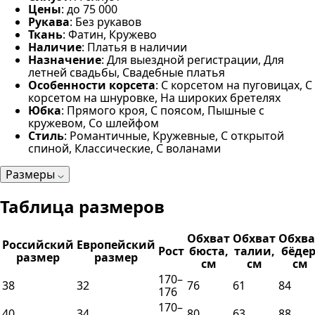
Цены
: до 75 000
Рукава
: Без рукавов
Ткань
: Фатин, Кружево
Наличие
: Платья в наличии
Назначение
: Для выездной регистрации, Для
летней свадьбы, Свадебные платья
Особенности корсета
: С корсетом на пуговицах, С
корсетом на шнуровке, На широких бретелях
Юбка
: Прямого кроя, С поясом, Пышные с
кружевом, Со шлейфом
Стиль
: Романтичные, Кружевные, С открытой
спиной, Классические, С воланами
Размеры
Таблица размеров
Обхват
Обхват
Обхва
Российский
Европейский
Рост
бюста,
талии,
бёдер
размер
размер
см
см
см
170–
38
32
76
61
84
176
170–
40
34
80
63
88