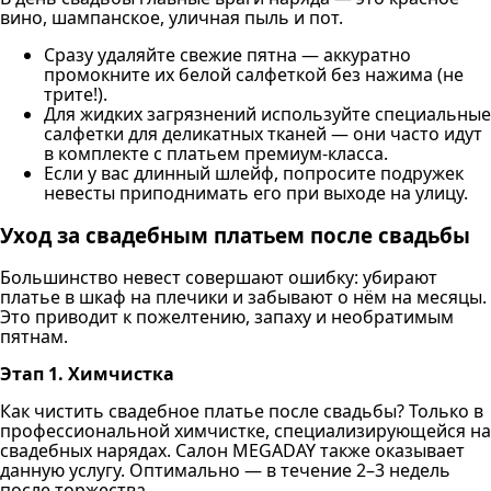
вино, шампанское, уличная пыль и пот.
Сразу удаляйте свежие пятна — аккуратно
промокните их белой салфеткой без нажима (не
трите!).
Для жидких загрязнений используйте специальные
салфетки для деликатных тканей — они часто идут
в комплекте с платьем премиум-класса.
Если у вас длинный шлейф, попросите подружек
невесты приподнимать его при выходе на улицу.
Уход за свадебным платьем после свадьбы
Большинство невест совершают ошибку: убирают
платье в шкаф на плечики и забывают о нём на месяцы.
Это приводит к пожелтению, запаху и необратимым
пятнам.
Этап 1. Химчистка
Как чистить свадебное платье после свадьбы? Только в
профессиональной химчистке, специализирующейся на
свадебных нарядах. Салон MEGADAY также оказывает
данную услугу. Оптимально — в течение 2–3 недель
после торжества.