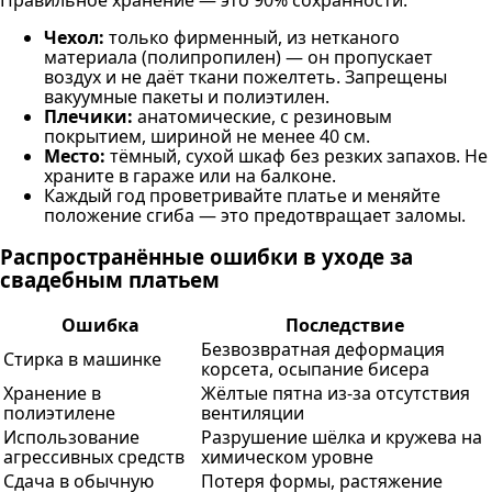
Чехол:
только фирменный, из нетканого
материала (полипропилен) — он пропускает
воздух и не даёт ткани пожелтеть. Запрещены
вакуумные пакеты и полиэтилен.
Плечики:
анатомические, с резиновым
покрытием, шириной не менее 40 см.
Место:
тёмный, сухой шкаф без резких запахов. Не
храните в гараже или на балконе.
Каждый год проветривайте платье и меняйте
положение сгиба — это предотвращает заломы.
Распространённые ошибки в уходе за
свадебным платьем
Ошибка
Последствие
Безвозвратная деформация
Стирка в машинке
корсета, осыпание бисера
Хранение в
Жёлтые пятна из-за отсутствия
полиэтилене
вентиляции
Использование
Разрушение шёлка и кружева на
агрессивных средств
химическом уровне
Сдача в обычную
Потеря формы, растяжение