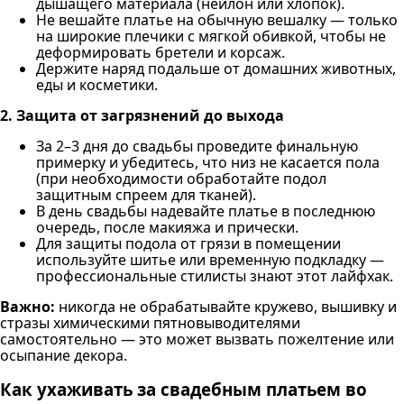
дышащего материала (нейлон или хлопок).
Не вешайте платье на обычную вешалку — только
на широкие плечики с мягкой обивкой, чтобы не
деформировать бретели и корсаж.
Держите наряд подальше от домашних животных,
еды и косметики.
2. Защита от загрязнений до выхода
За 2–3 дня до свадьбы проведите финальную
примерку и убедитесь, что низ не касается пола
(при необходимости обработайте подол
защитным спреем для тканей).
В день свадьбы надевайте платье в последнюю
очередь, после макияжа и прически.
Для защиты подола от грязи в помещении
используйте шитье или временную подкладку —
профессиональные стилисты знают этот лайфхак.
Важно:
никогда не обрабатывайте кружево, вышивку и
стразы химическими пятновыводителями
самостоятельно — это может вызвать пожелтение или
осыпание декора.
Как ухаживать за свадебным платьем во