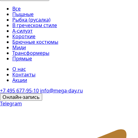
Все
Пышные
Рыбка (русалка)
В греческом стиле
А-силуэт
Короткие
Брючные костюмы
Миди
Трансформеры
Прямые
О нас
Контакты
Акции
+7 495 677-95-10
info@mega-day.ru
Онлайн-запись
Telegram