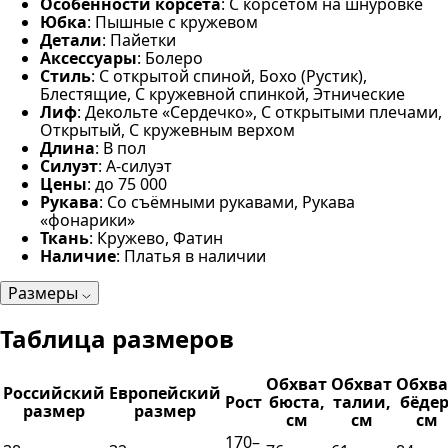
Особенности корсета
: С корсетом на шнуровке
Юбка
: Пышные с кружевом
Детали
: Пайетки
Аксессуары
: Болеро
Стиль
: С открытой спиной, Бохо (Рустик),
Блестящие, С кружевной спинкой, Этнические
Лиф
: Декольте «Сердечко», С открытыми плечами,
Открытый, С кружевным верхом
Длина
: В пол
Силуэт
: А-силуэт
Цены
: до 75 000
Рукава
: Со съёмными рукавами, Рукава
«фонарики»
Ткань
: Кружево, Фатин
Наличие
: Платья в наличии
Размеры
Таблица размеров
Обхват
Обхват
Обхва
Российский
Европейский
Рост
бюста,
талии,
бёдер
размер
размер
см
см
см
170–