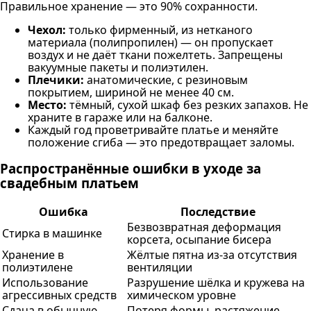
Правильное хранение — это 90% сохранности.
Чехол:
только фирменный, из нетканого
материала (полипропилен) — он пропускает
воздух и не даёт ткани пожелтеть. Запрещены
вакуумные пакеты и полиэтилен.
Плечики:
анатомические, с резиновым
покрытием, шириной не менее 40 см.
Место:
тёмный, сухой шкаф без резких запахов. Не
храните в гараже или на балконе.
Каждый год проветривайте платье и меняйте
положение сгиба — это предотвращает заломы.
Распространённые ошибки в уходе за
свадебным платьем
Ошибка
Последствие
Безвозвратная деформация
Стирка в машинке
корсета, осыпание бисера
Хранение в
Жёлтые пятна из-за отсутствия
полиэтилене
вентиляции
Использование
Разрушение шёлка и кружева на
агрессивных средств
химическом уровне
Сдача в обычную
Потеря формы, растяжение