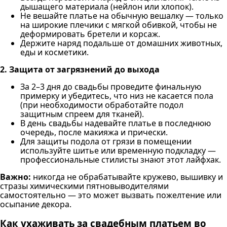
дышащего материала (нейлон или хлопок).
Не вешайте платье на обычную вешалку — только
на широкие плечики с мягкой обивкой, чтобы не
деформировать бретели и корсаж.
Держите наряд подальше от домашних животных,
еды и косметики.
2. Защита от загрязнений до выхода
За 2–3 дня до свадьбы проведите финальную
примерку и убедитесь, что низ не касается пола
(при необходимости обработайте подол
защитным спреем для тканей).
В день свадьбы надевайте платье в последнюю
очередь, после макияжа и прически.
Для защиты подола от грязи в помещении
используйте шитье или временную подкладку —
профессиональные стилисты знают этот лайфхак.
Важно:
никогда не обрабатывайте кружево, вышивку и
стразы химическими пятновыводителями
самостоятельно — это может вызвать пожелтение или
осыпание декора.
Как ухаживать за свадебным платьем во