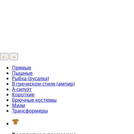
Прямые
Пышные
Рыбка (русалка)
В греческом стиле (ампир)
А-силуэт
Короткие
Брючные костюмы
Миди
Трансформеры