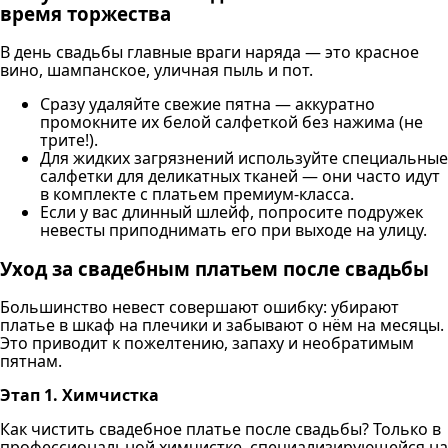
время торжества
В день свадьбы главные враги наряда — это красное
вино, шампанское, уличная пыль и пот.
Сразу удаляйте свежие пятна — аккуратно
промокните их белой салфеткой без нажима (не
трите!).
Для жидких загрязнений используйте специальные
салфетки для деликатных тканей — они часто идут
в комплекте с платьем премиум-класса.
Если у вас длинный шлейф, попросите подружек
невесты приподнимать его при выходе на улицу.
Уход за свадебным платьем после свадьбы
Большинство невест совершают ошибку: убирают
платье в шкаф на плечики и забывают о нём на месяцы.
Это приводит к пожелтению, запаху и необратимым
пятнам.
Этап 1. Химчистка
Как чистить свадебное платье после свадьбы? Только в
профессиональной химчистке, специализирующейся на