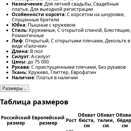
Назначение
: Для летней свадьбы, Свадебные
платья, Для выездной регистрации
Особенности корсета
: С корсетом на шнуровке,
Спущенные бретели
Юбка
: Пышные с кружевом
Стиль
: Кружевные, С открытой спиной, Блестящие,
Романтичные
Лиф
: Открытый, С открытыми плечами, Декольте в
виде «Галочки»
Длина
: В пол
Силуэт
: А-силуэт
Цены
: до 75 000
Рукава
: С приспущенными плечами, Без рукавов
Ткань
: Кружево, Глиттер, Еврофатин
Наличие
: Платья в наличии
Размеры
Таблица размеров
Обхват
Обхват
Обхва
Российский
Европейский
Рост
бюста,
талии,
бёдер
размер
размер
см
см
см