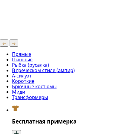
Прямые
Пышные
Рыбка (русалка)
В греческом стиле (ампир)
А-силуэт
Короткие
Брючные костюмы
Миди
Трансформеры
Бесплатная примерка