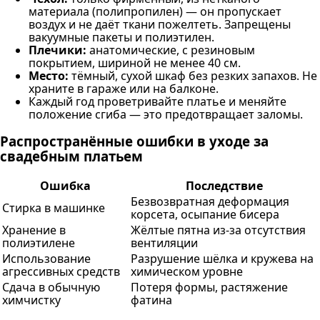
материала (полипропилен) — он пропускает
воздух и не даёт ткани пожелтеть. Запрещены
вакуумные пакеты и полиэтилен.
Плечики:
анатомические, с резиновым
покрытием, шириной не менее 40 см.
Место:
тёмный, сухой шкаф без резких запахов. Не
храните в гараже или на балконе.
Каждый год проветривайте платье и меняйте
положение сгиба — это предотвращает заломы.
Распространённые ошибки в уходе за
свадебным платьем
Ошибка
Последствие
Безвозвратная деформация
Стирка в машинке
корсета, осыпание бисера
Хранение в
Жёлтые пятна из-за отсутствия
полиэтилене
вентиляции
Использование
Разрушение шёлка и кружева на
агрессивных средств
химическом уровне
Сдача в обычную
Потеря формы, растяжение
химчистку
фатина