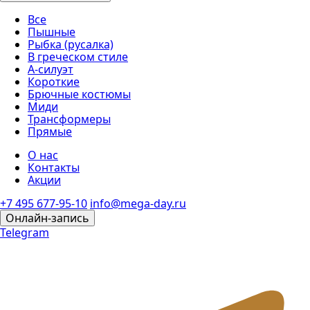
Все
Пышные
Рыбка (русалка)
В греческом стиле
А-силуэт
Короткие
Брючные костюмы
Миди
Трансформеры
Прямые
О нас
Контакты
Акции
+7 495 677-95-10
info@mega-day.ru
Онлайн-запись
Telegram