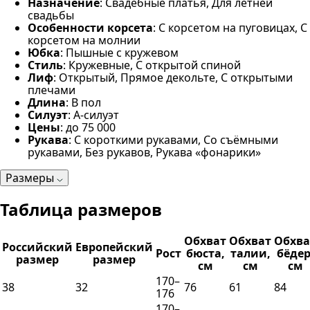
Назначение
: Свадебные платья, Для летней
свадьбы
Особенности корсета
: С корсетом на пуговицах, С
корсетом на молнии
Юбка
: Пышные с кружевом
Стиль
: Кружевные, С открытой спиной
Лиф
: Открытый, Прямое декольте, С открытыми
плечами
Длина
: В пол
Силуэт
: А-силуэт
Цены
: до 75 000
Рукава
: С короткими рукавами, Со съёмными
рукавами, Без рукавов, Рукава «фонарики»
Размеры
Таблица размеров
Обхват
Обхват
Обхва
Российский
Европейский
Рост
бюста,
талии,
бёдер
размер
размер
см
см
см
170–
38
32
76
61
84
176
170–