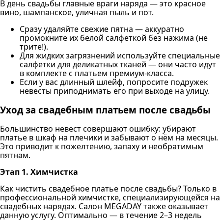
В день свадьбы главные враги наряда — это красное
вино, шампанское, уличная пыль и пот.
Сразу удаляйте свежие пятна — аккуратно
промокните их белой салфеткой без нажима (не
трите!).
Для жидких загрязнений используйте специальные
салфетки для деликатных тканей — они часто идут
в комплекте с платьем премиум-класса.
Если у вас длинный шлейф, попросите подружек
невесты приподнимать его при выходе на улицу.
Уход за свадебным платьем после свадьбы
Большинство невест совершают ошибку: убирают
платье в шкаф на плечики и забывают о нём на месяцы.
Это приводит к пожелтению, запаху и необратимым
пятнам.
Этап 1. Химчистка
Как чистить свадебное платье после свадьбы? Только в
профессиональной химчистке, специализирующейся на
свадебных нарядах. Салон MEGADAY также оказывает
данную услугу. Оптимально — в течение 2–3 недель