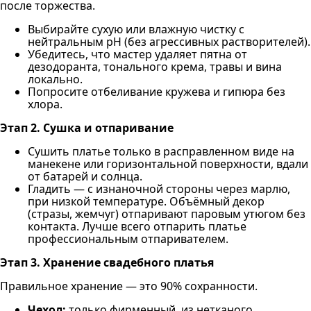
после торжества.
Выбирайте сухую или влажную чистку с
нейтральным pH (без агрессивных растворителей).
Убедитесь, что мастер удаляет пятна от
дезодоранта, тонального крема, травы и вина
локально.
Попросите отбеливание кружева и гипюра без
хлора.
Этап 2. Сушка и отпаривание
Сушить платье только в расправленном виде на
манекене или горизонтальной поверхности, вдали
от батарей и солнца.
Гладить — с изнаночной стороны через марлю,
при низкой температуре. Объёмный декор
(стразы, жемчуг) отпаривают паровым утюгом без
контакта. Лучше всего отпарить платье
профессиональным отпаривателем.
Этап 3. Хранение свадебного платья
Правильное хранение — это 90% сохранности.
Чехол:
только фирменный, из нетканого