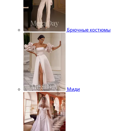
Брючные костюмы
Миди