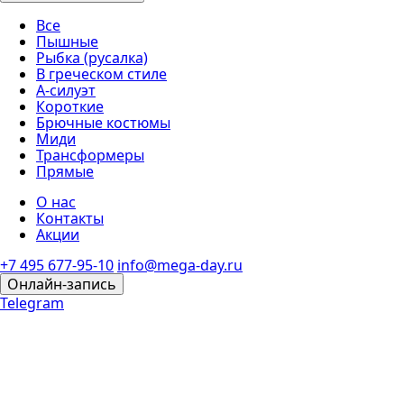
Все
Пышные
Рыбка (русалка)
В греческом стиле
А-силуэт
Короткие
Брючные костюмы
Миди
Трансформеры
Прямые
О нас
Контакты
Акции
+7 495 677-95-10
info@mega-day.ru
Онлайн-запись
Telegram