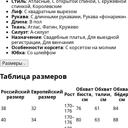
Стиль
: Атласные, С открытой спиной, С кружевной
спинкой, Королевские
Лиф
: С квадратным вырезом
Рукава
: С длинными рукавами, Рукава «фонарики»
Длина
: В пол
Ткань
: Атлас, Фатин, Кружево
Силуэт
: А-силуэт
Назначение
: Свадебные платья, Для выездной
регистрации, Для венчания
Особенности корсета
: С корсетом на молнии
Юбка
: Со шлейфом
Размеры
Таблица размеров
Обхват
Обхват
Обхва
Российский
Европейский
Рост
бюста,
талии,
бёдер
размер
размер
см
см
см
170–
38
32
76
61
84
176
170–
40
34
80
63
88
176