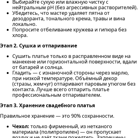
Выбирайте сухую или влажную чистку с
нейтральным pH (без агрессивных растворителей).
Убедитесь, что мастер удаляет пятна от
дезодоранта, тонального крема, травы и вина
локально.
Попросите отбеливание кружева и гипюра без
хлора.
Этап 2. Сушка и отпаривание
Сушить платье только в расправленном виде на
манекене или горизонтальной поверхности, вдали
от батарей и солнца.
Гладить — с изнаночной стороны через марлю,
при низкой температуре. Объёмный декор
(стразы, жемчуг) отпаривают паровым утюгом без
контакта. Лучше всего отпарить платье
профессиональным отпаривателем.
Этап 3. Хранение свадебного платья
Правильное хранение — это 90% сохранности.
Чехол:
только фирменный, из нетканого
материала (полипропилен) — он пропускает
воздух и не даёт ткани пожелтеть. Запрещены