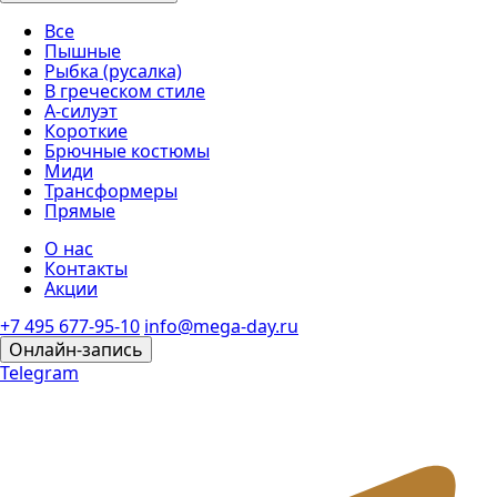
Все
Пышные
Рыбка (русалка)
В греческом стиле
А-силуэт
Короткие
Брючные костюмы
Миди
Трансформеры
Прямые
О нас
Контакты
Акции
+7 495 677-95-10
info@mega-day.ru
Онлайн-запись
Telegram