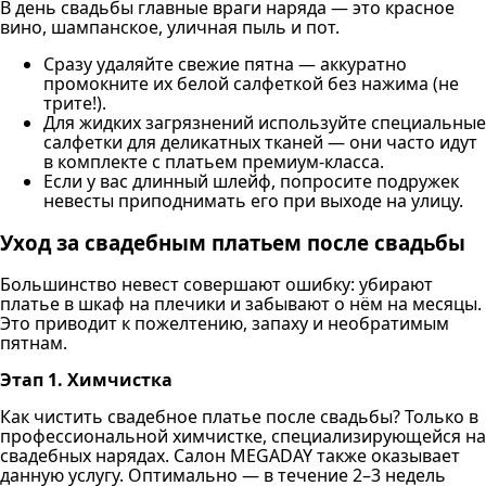
В день свадьбы главные враги наряда — это красное
вино, шампанское, уличная пыль и пот.
Сразу удаляйте свежие пятна — аккуратно
промокните их белой салфеткой без нажима (не
трите!).
Для жидких загрязнений используйте специальные
салфетки для деликатных тканей — они часто идут
в комплекте с платьем премиум-класса.
Если у вас длинный шлейф, попросите подружек
невесты приподнимать его при выходе на улицу.
Уход за свадебным платьем после свадьбы
Большинство невест совершают ошибку: убирают
платье в шкаф на плечики и забывают о нём на месяцы.
Это приводит к пожелтению, запаху и необратимым
пятнам.
Этап 1. Химчистка
Как чистить свадебное платье после свадьбы? Только в
профессиональной химчистке, специализирующейся на
свадебных нарядах. Салон MEGADAY также оказывает
данную услугу. Оптимально — в течение 2–3 недель