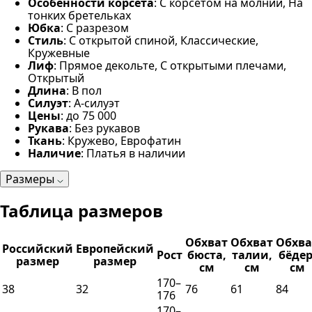
Особенности корсета
: С корсетом на молнии, На
тонких бретельках
Юбка
: С разрезом
Стиль
: С открытой спиной, Классические,
Кружевные
Лиф
: Прямое декольте, С открытыми плечами,
Открытый
Длина
: В пол
Силуэт
: А-силуэт
Цены
: до 75 000
Рукава
: Без рукавов
Ткань
: Кружево, Еврофатин
Наличие
: Платья в наличии
Размеры
Таблица размеров
Обхват
Обхват
Обхва
Российский
Европейский
Рост
бюста,
талии,
бёдер
размер
размер
см
см
см
170–
38
32
76
61
84
176
170–