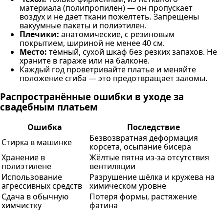
материала (полипропилен) — он пропускает
воздух и не даёт ткани пожелтеть. Запрещены
вакуумные пакеты и полиэтилен.
Плечики:
анатомические, с резиновым
покрытием, шириной не менее 40 см.
Место:
тёмный, сухой шкаф без резких запахов. Не
храните в гараже или на балконе.
Каждый год проветривайте платье и меняйте
положение сгиба — это предотвращает заломы.
Распространённые ошибки в уходе за
свадебным платьем
Ошибка
Последствие
Безвозвратная деформация
Стирка в машинке
корсета, осыпание бисера
Хранение в
Жёлтые пятна из-за отсутствия
полиэтилене
вентиляции
Использование
Разрушение шёлка и кружева на
агрессивных средств
химическом уровне
Сдача в обычную
Потеря формы, растяжение
химчистку
фатина