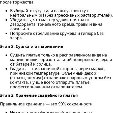
после торжества.
Выбирайте сухую или влажную чистку с
нейтральным pH (без агрессивных растворителей).
Убедитесь, что мастер удаляет пятна от
дезодоранта, тонального крема, травы и вина
локально.
Попросите отбеливание кружева и гипюра без
хлора.
Этап 2. Сушка и отпаривание
Сушить платье только в расправленном виде на
манекене или горизонтальной поверхности, вдали
от батарей и солнца.
Гладить — с изнаночной стороны через марлю,
при низкой температуре. Объёмный декор
(стразы, жемчуг) отпаривают паровым утюгом без
контакта. Лучше всего отпарить платье
профессиональным отпаривателем.
Этап 3. Хранение свадебного платья
Правильное хранение — это 90% сохранности.
Чехол:
только фирменный, из нетканого