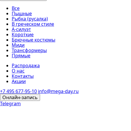
Все
Пышные
Рыбка (русалка)
В греческом стиле
А-силуэт
Короткие
Брючные костюмы
Миди
Трансформеры
Прямые
Распродажа
О нас
Контакты
Акции
+7 495 677-95-10
info@mega-day.ru
Онлайн-запись
Telegram