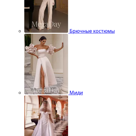
Брючные костюмы
Миди