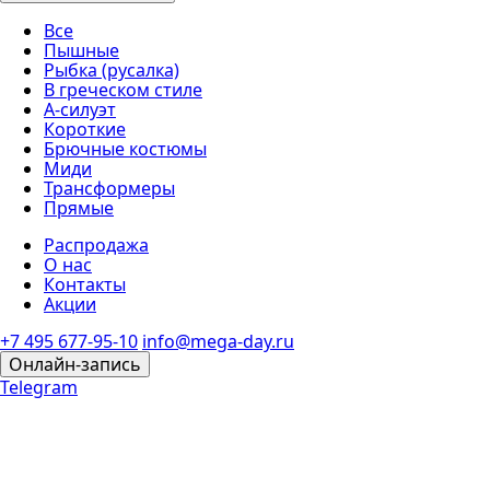
Все
Пышные
Рыбка (русалка)
В греческом стиле
А-силуэт
Короткие
Брючные костюмы
Миди
Трансформеры
Прямые
Распродажа
О нас
Контакты
Акции
+7 495 677-95-10
info@mega-day.ru
Онлайн-запись
Telegram