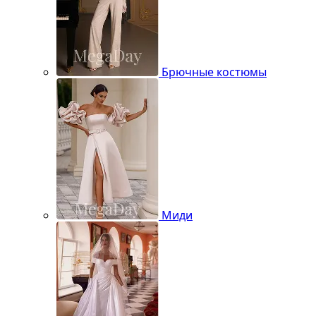
Брючные костюмы
Миди