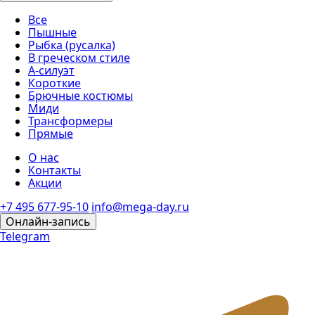
Все
Пышные
Рыбка (русалка)
В греческом стиле
А-силуэт
Короткие
Брючные костюмы
Миди
Трансформеры
Прямые
О нас
Контакты
Акции
+7 495 677-95-10
info@mega-day.ru
Онлайн-запись
Telegram