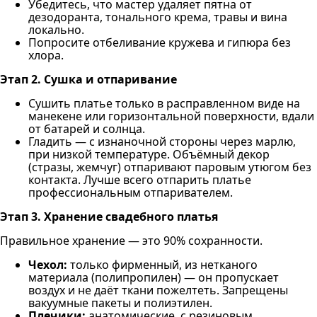
Убедитесь, что мастер удаляет пятна от
дезодоранта, тонального крема, травы и вина
локально.
Попросите отбеливание кружева и гипюра без
хлора.
Этап 2. Сушка и отпаривание
Сушить платье только в расправленном виде на
манекене или горизонтальной поверхности, вдали
от батарей и солнца.
Гладить — с изнаночной стороны через марлю,
при низкой температуре. Объёмный декор
(стразы, жемчуг) отпаривают паровым утюгом без
контакта. Лучше всего отпарить платье
профессиональным отпаривателем.
Этап 3. Хранение свадебного платья
Правильное хранение — это 90% сохранности.
Чехол:
только фирменный, из нетканого
материала (полипропилен) — он пропускает
воздух и не даёт ткани пожелтеть. Запрещены
вакуумные пакеты и полиэтилен.
Плечики:
анатомические, с резиновым