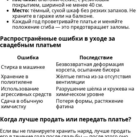
покрытием, шириной не менее 40 см.
Место:
тёмный, сухой шкаф без резких запахов. Не
храните в гараже или на балконе.
Каждый год проветривайте платье и меняйте
положение сгиба — это предотвращает заломы.
Распространённые ошибки в уходе за
свадебным платьем
Ошибка
Последствие
Безвозвратная деформация
Стирка в машинке
корсета, осыпание бисера
Хранение в
Жёлтые пятна из-за отсутствия
полиэтилене
вентиляции
Использование
Разрушение шёлка и кружева на
агрессивных средств
химическом уровне
Сдача в обычную
Потеря формы, растяжение
химчистку
фатина
Когда лучше продать или передать платье?
Если вы не планируете хранить наряд, лучше продать
его в течение года после свадьбы — после этого оно