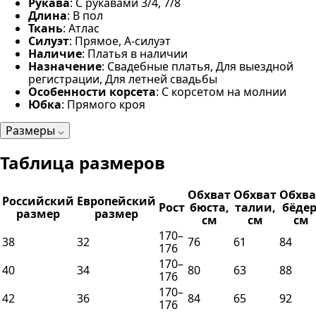
Рукава
: С рукавами 3/4, 7/8
Длина
: В пол
Ткань
: Атлас
Силуэт
: Прямое, А-силуэт
Наличие
: Платья в наличии
Назначение
: Свадебные платья, Для выездной
регистрации, Для летней свадьбы
Особенности корсета
: С корсетом на молнии
Юбка
: Прямого кроя
Размеры
Таблица размеров
Обхват
Обхват
Обхва
Российский
Европейский
Рост
бюста,
талии,
бёдер
размер
размер
см
см
см
170–
38
32
76
61
84
176
170–
40
34
80
63
88
176
170–
42
36
84
65
92
176