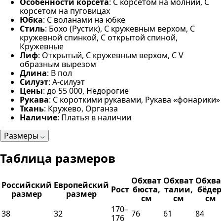
Особенности корсета
: С корсетом на молнии, С
корсетом на пуговицах
Юбка
: С воланами на юбке
Стиль
: Бохо (Рустик), С кружевным верхом, С
кружевной спинкой, С открытой спиной,
Кружевные
Лиф
: Открытый, С кружевным верхом, С V
образным вырезом
Длина
: В пол
Силуэт
: А-силуэт
Цены
: до 55 000, Недорогие
Рукава
: С короткими рукавами, Рукава «фонарики»
Ткань
: Кружево, Органза
Наличие
: Платья в наличии
Размеры
Таблица размеров
Обхват
Обхват
Обхва
Российский
Европейский
Рост
бюста,
талии,
бёдер
размер
размер
см
см
см
170–
38
32
76
61
84
176