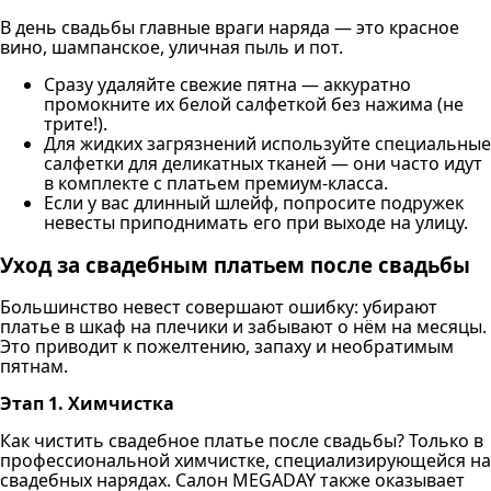
В день свадьбы главные враги наряда — это красное
вино, шампанское, уличная пыль и пот.
Сразу удаляйте свежие пятна — аккуратно
промокните их белой салфеткой без нажима (не
трите!).
Для жидких загрязнений используйте специальные
салфетки для деликатных тканей — они часто идут
в комплекте с платьем премиум-класса.
Если у вас длинный шлейф, попросите подружек
невесты приподнимать его при выходе на улицу.
Уход за свадебным платьем после свадьбы
Большинство невест совершают ошибку: убирают
платье в шкаф на плечики и забывают о нём на месяцы.
Это приводит к пожелтению, запаху и необратимым
пятнам.
Этап 1. Химчистка
Как чистить свадебное платье после свадьбы? Только в
профессиональной химчистке, специализирующейся на
свадебных нарядах. Салон MEGADAY также оказывает