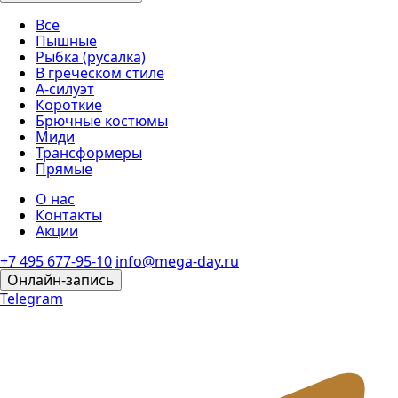
Все
Пышные
Рыбка (русалка)
В греческом стиле
А-силуэт
Короткие
Брючные костюмы
Миди
Трансформеры
Прямые
О нас
Контакты
Акции
+7 495 677-95-10
info@mega-day.ru
Онлайн-запись
Telegram