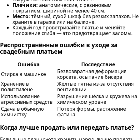
Плечики:
анатомические, с резиновым
покрытием, шириной не менее 40 см.
Место:
тёмный, сухой шкаф без резких запахов. Не
храните в гараже или на балконе.
Каждый год проветривайте платье и меняйте
положение сгиба — это предотвращает заломы.
Распространённые ошибки в уходе за
свадебным платьем
Ошибка
Последствие
Безвозвратная деформация
Стирка в машинке
корсета, осыпание бисера
Хранение в
Жёлтые пятна из-за отсутствия
полиэтилене
вентиляции
Использование
Разрушение шёлка и кружева на
агрессивных средств
химическом уровне
Сдача в обычную
Потеря формы, растяжение
химчистку
фатина
Когда лучше продать или передать платье?
Если вы не планируете хранить наряд, лучше продать