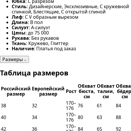
Юбка
: С разрезом
Стиль
: Дизайнерские, Эксклюзивные, С кружевной
спинкой, Блестящие, С открытой спиной
Лиф
: С V образным вырезом
Длина
: В пол
Силуэт
: А-силуэт
Цены
: до 75 000
Рукава
: Без рукавов
Ткань
: Кружево, Глиттер
Наличие
: Платья под заказ
Размеры
Таблица размеров
Обхват
Обхват
Обхва
Российский
Европейский
Рост
бюста,
талии,
бёдер
размер
размер
см
см
см
170–
38
32
76
61
84
176
170–
40
34
80
63
88
176
170–
42
36
84
65
92