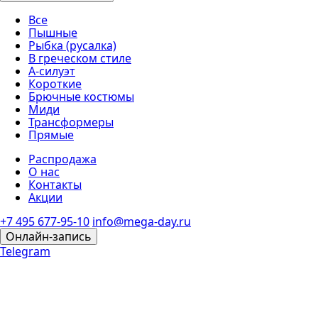
Все
Пышные
Рыбка (русалка)
В греческом стиле
А-силуэт
Короткие
Брючные костюмы
Миди
Трансформеры
Прямые
Распродажа
О нас
Контакты
Акции
+7 495 677-95-10
info@mega-day.ru
Онлайн-запись
Telegram