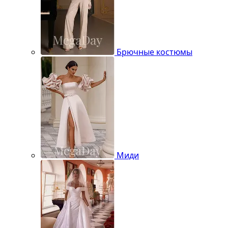
Брючные костюмы
Миди