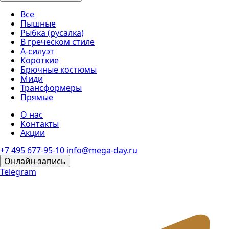
Все
Пышные
Рыбка (русалка)
В греческом стиле
А-силуэт
Короткие
Брючные костюмы
Миди
Трансформеры
Прямые
О нас
Контакты
Акции
+7 495 677-95-10
info@mega-day.ru
Онлайн-запись
Telegram