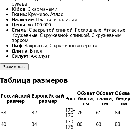
рукава
Юбка
: С карманами
Ткань
: Кружево, Атлас
Наличие
: Платья в наличии
Цены
: до 100 000
Стиль
: С закрытой спиной, Роскошные, Атласные,
Кружевные, С кружевной спинкой, С кружевным
верхом
Лиф
: Закрытый, С кружевным верхом
Длина
: В пол
Силуэт
: А-силуэт
Размеры
Таблица размеров
Обхват
Обхват
Обхва
Российский
Европейский
Рост
бюста,
талии,
бёдер
размер
размер
см
см
см
170–
38
32
76
61
84
176
170–
40
34
80
63
88
176