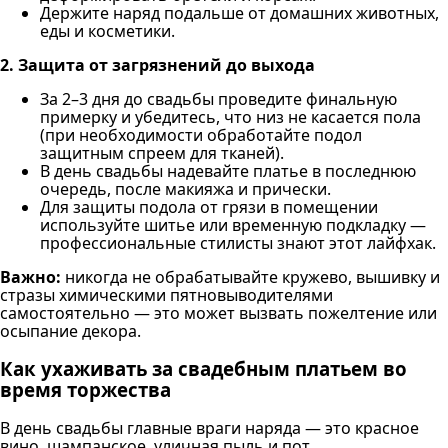
Держите наряд подальше от домашних животных,
еды и косметики.
2. Защита от загрязнений до выхода
За 2–3 дня до свадьбы проведите финальную
примерку и убедитесь, что низ не касается пола
(при необходимости обработайте подол
защитным спреем для тканей).
В день свадьбы надевайте платье в последнюю
очередь, после макияжа и прически.
Для защиты подола от грязи в помещении
используйте шитье или временную подкладку —
профессиональные стилисты знают этот лайфхак.
Важно:
никогда не обрабатывайте кружево, вышивку и
стразы химическими пятновыводителями
самостоятельно — это может вызвать пожелтение или
осыпание декора.
Как ухаживать за свадебным платьем во
время торжества
В день свадьбы главные враги наряда — это красное
вино, шампанское, уличная пыль и пот.