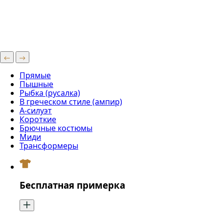
Прямые
Пышные
Рыбка (русалка)
В греческом стиле (ампир)
А-силуэт
Короткие
Брючные костюмы
Миди
Трансформеры
Бесплатная примерка