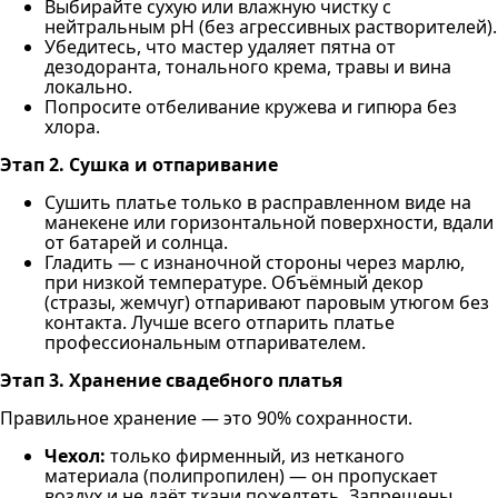
Выбирайте сухую или влажную чистку с
нейтральным pH (без агрессивных растворителей).
Убедитесь, что мастер удаляет пятна от
дезодоранта, тонального крема, травы и вина
локально.
Попросите отбеливание кружева и гипюра без
хлора.
Этап 2. Сушка и отпаривание
Сушить платье только в расправленном виде на
манекене или горизонтальной поверхности, вдали
от батарей и солнца.
Гладить — с изнаночной стороны через марлю,
при низкой температуре. Объёмный декор
(стразы, жемчуг) отпаривают паровым утюгом без
контакта. Лучше всего отпарить платье
профессиональным отпаривателем.
Этап 3. Хранение свадебного платья
Правильное хранение — это 90% сохранности.
Чехол:
только фирменный, из нетканого
материала (полипропилен) — он пропускает
воздух и не даёт ткани пожелтеть. Запрещены