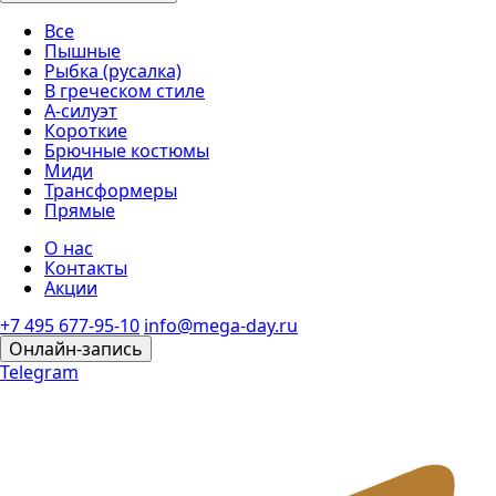
Все
Пышные
Рыбка (русалка)
В греческом стиле
А-силуэт
Короткие
Брючные костюмы
Миди
Трансформеры
Прямые
О нас
Контакты
Акции
+7 495 677-95-10
info@mega-day.ru
Онлайн-запись
Telegram