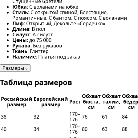
Спущенные бретели
Юбка
: С воланами на юбке
Стиль
: С открытой спиной, Блестящие,
Романтичные, С бантом, С поясом, С воланами
Лиф
: Открытый, Декольте «Сердечко»
Длина
: В пол
Силуэт
: А-силуэт
Цены
: до 75 000
Рукава
: Без рукавов
Ткань
: Глиттер
Наличие
: Платья под заказ
Размеры
Таблица размеров
Обхват
Обхват
Обхва
Российский
Европейский
Рост
бюста,
талии,
бёдер
размер
размер
см
см
см
170–
38
32
76
61
84
176
170–
40
34
80
63
88
176