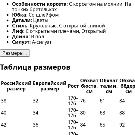
Особенности корсета
: С корсетом на молнии, На
тонких бретельках
Юбка
: Со шлейфом
Детали
: Цветы
Стиль
: Кружевные, С открытой спиной
Лиф
: С открытыми плечами, Открытый
Длина
: В пол
Силуэт
: А-силуэт
Размеры
Таблица размеров
Обхват
Обхват
Обхва
Российский
Европейский
Рост
бюста,
талии,
бёдер
размер
размер
см
см
см
170–
38
32
76
61
84
176
170–
40
34
80
63
88
176
170–
42
36
84
65
92
176
170–