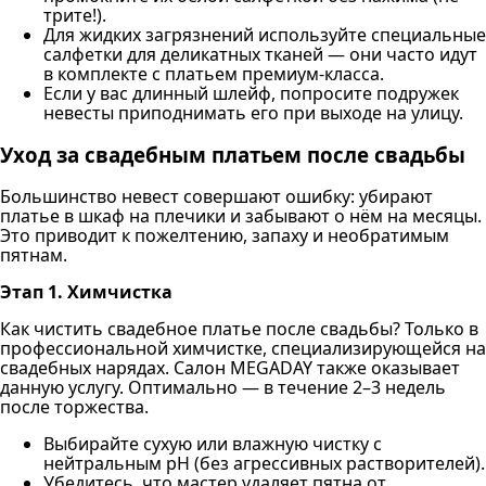
трите!).
Для жидких загрязнений используйте специальные
салфетки для деликатных тканей — они часто идут
в комплекте с платьем премиум-класса.
Если у вас длинный шлейф, попросите подружек
невесты приподнимать его при выходе на улицу.
Уход за свадебным платьем после свадьбы
Большинство невест совершают ошибку: убирают
платье в шкаф на плечики и забывают о нём на месяцы.
Это приводит к пожелтению, запаху и необратимым
пятнам.
Этап 1. Химчистка
Как чистить свадебное платье после свадьбы? Только в
профессиональной химчистке, специализирующейся на
свадебных нарядах. Салон MEGADAY также оказывает
данную услугу. Оптимально — в течение 2–3 недель
после торжества.
Выбирайте сухую или влажную чистку с
нейтральным pH (без агрессивных растворителей).
Убедитесь, что мастер удаляет пятна от