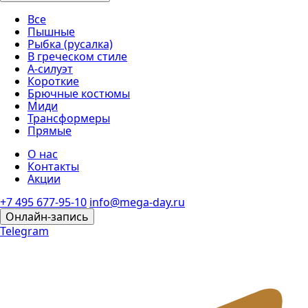
Все
Пышные
Рыбка (русалка)
В греческом стиле
А-силуэт
Короткие
Брючные костюмы
Миди
Трансформеры
Прямые
О нас
Контакты
Акции
+7 495 677-95-10
info@mega-day.ru
Онлайн-запись
Telegram