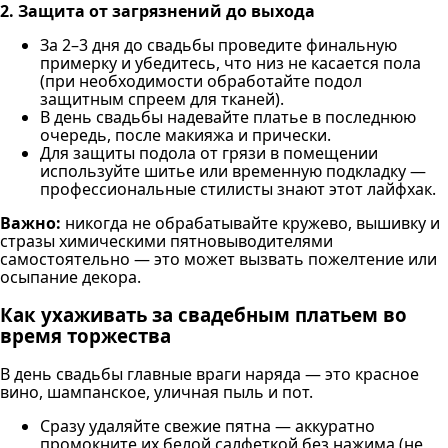
2. Защита от загрязнений до выхода
За 2–3 дня до свадьбы проведите финальную
примерку и убедитесь, что низ не касается пола
(при необходимости обработайте подол
защитным спреем для тканей).
В день свадьбы надевайте платье в последнюю
очередь, после макияжа и прически.
Для защиты подола от грязи в помещении
используйте шитье или временную подкладку —
профессиональные стилисты знают этот лайфхак.
Важно:
никогда не обрабатывайте кружево, вышивку и
стразы химическими пятновыводителями
самостоятельно — это может вызвать пожелтение или
осыпание декора.
Как ухаживать за свадебным платьем во
время торжества
В день свадьбы главные враги наряда — это красное
вино, шампанское, уличная пыль и пот.
Сразу удаляйте свежие пятна — аккуратно
промокните их белой салфеткой без нажима (не