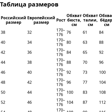
Таблица размеров
Обхват
Обхват
Обхва
Российский
Европейский
Рост
бюста,
талии,
бёдер
размер
размер
см
см
см
170–
38
32
76
61
84
176
170–
40
34
80
63
88
176
170–
42
36
84
65
92
176
170–
44
38
88
70
96
176
170–
46
40
92
73
100
176
170–
48
42
96
77
104
176
170–
50
44
100
83
108
176
170–
52
46
104
87
112
176
170–