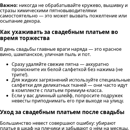
Важно:
никогда не обрабатывайте кружево, вышивку и
стразы химическими пятновыводителями
самостоятельно — это может вызвать пожелтение или
осыпание декора.
Как ухаживать за свадебным платьем во
время торжества
В день свадьбы главные враги наряда — это красное
вино, шампанское, уличная пыль и пот.
Сразу удаляйте свежие пятна — аккуратно
промокните их белой салфеткой без нажима (не
трите!).
Для жидких загрязнений используйте специальные
салфетки для деликатных тканей — они часто идут
в комплекте с платьем премиум-класса.
Если у вас длинный шлейф, попросите подружек
невесты приподнимать его при выходе на улицу.
Уход за свадебным платьем после свадьбы
Большинство невест совершают ошибку: убирают
платье в шкаф на плечики и забывают о нём на месяцы.