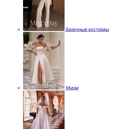
Брючные костюмы
Миди