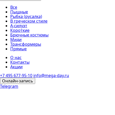
Все
Пышные
Рыбка (русалка)
В греческом стиле
А-силуэт
Короткие
Брючные костюмы
Миди
Трансформеры
Прямые
О нас
Контакты
Акции
+7 495 677-95-10
info@mega-day.ru
Онлайн-запись
Telegram