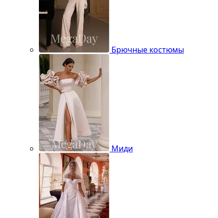
Брючные костюмы
Миди