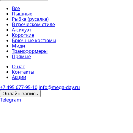
Все
Пышные
Рыбка (русалка)
В греческом стиле
А-силуэт
Короткие
Брючные костюмы
Миди
Трансформеры
Прямые
О нас
Контакты
Акции
+7 495 677-95-10
info@mega-day.ru
Онлайн-запись
Telegram