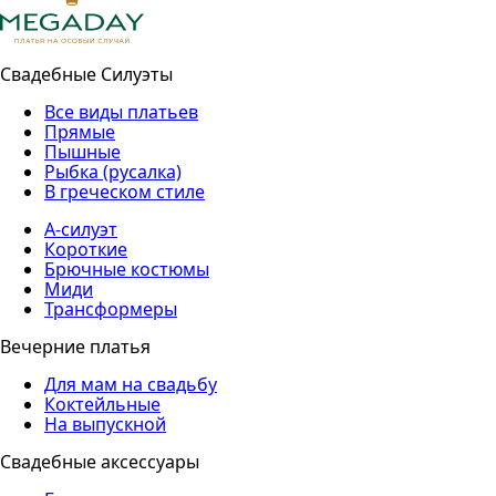
Свадебные Силуэты
Все виды платьев
Прямые
Пышные
Рыбка (русалка)
В греческом стиле
А-силуэт
Короткие
Брючные костюмы
Миди
Трансформеры
Вечерние платья
Для мам на свадьбу
Коктейльные
На выпускной
Свадебные аксессуары