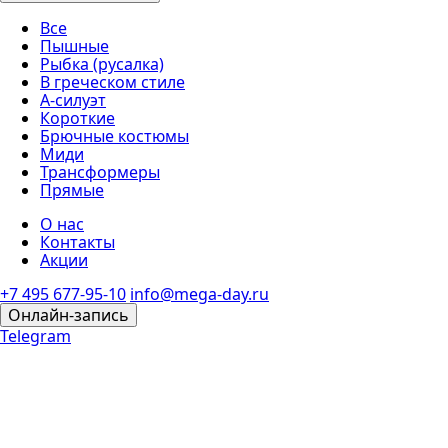
Все
Пышные
Рыбка (русалка)
В греческом стиле
А-силуэт
Короткие
Брючные костюмы
Миди
Трансформеры
Прямые
О нас
Контакты
Акции
+7 495 677-95-10
info@mega-day.ru
Онлайн-запись
Telegram