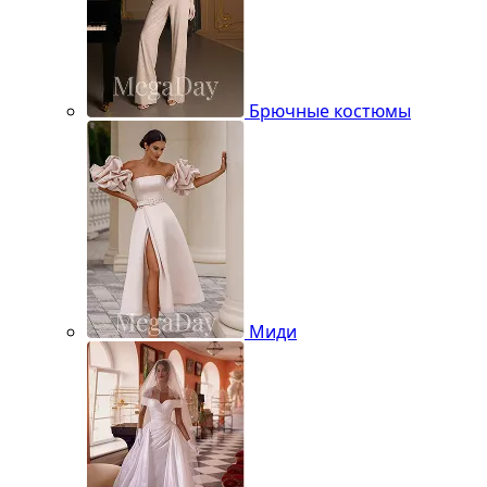
Брючные костюмы
Миди