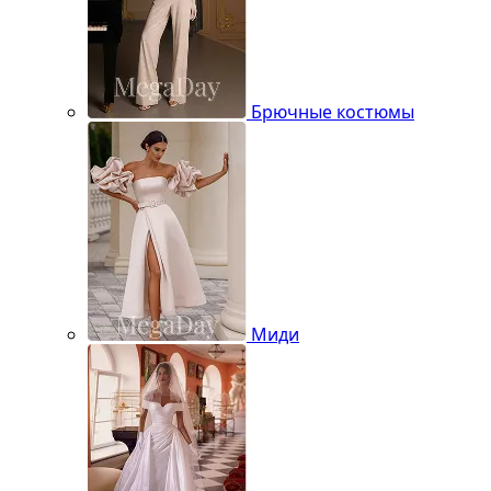
Брючные костюмы
Миди