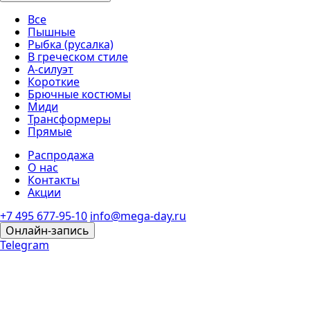
Все
Пышные
Рыбка (русалка)
В греческом стиле
А-силуэт
Короткие
Брючные костюмы
Миди
Трансформеры
Прямые
Распродажа
О нас
Контакты
Акции
+7 495 677-95-10
info@mega-day.ru
Онлайн-запись
Telegram