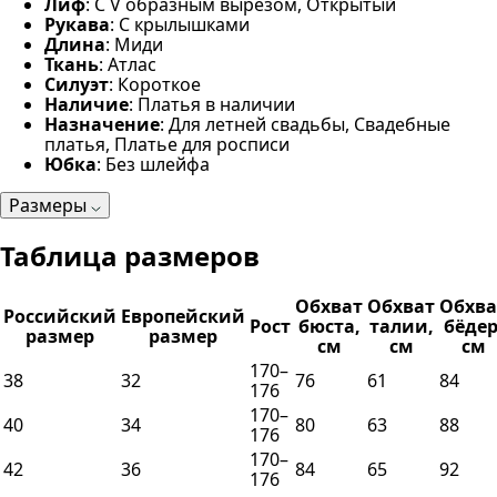
Лиф
: С V образным вырезом, Открытый
Рукава
: С крылышками
Длина
: Миди
Ткань
: Атлас
Силуэт
: Короткое
Наличие
: Платья в наличии
Назначение
: Для летней свадьбы, Свадебные
платья, Платье для росписи
Юбка
: Без шлейфа
Размеры
Таблица размеров
Обхват
Обхват
Обхва
Российский
Европейский
Рост
бюста,
талии,
бёдер
размер
размер
см
см
см
170–
38
32
76
61
84
176
170–
40
34
80
63
88
176
170–
42
36
84
65
92
176