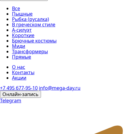
Все
Пышные
Рыбка (русалка)
В греческом стиле
А-силуэт
Короткие
Брючные костюмы
Миди
Трансформеры
Прямые
О нас
Контакты
Акции
+7 495 677-95-10
info@mega-day.ru
Онлайн-запись
Telegram