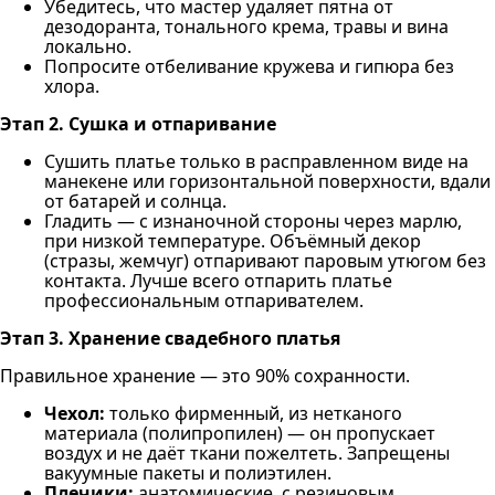
Убедитесь, что мастер удаляет пятна от
дезодоранта, тонального крема, травы и вина
локально.
Попросите отбеливание кружева и гипюра без
хлора.
Этап 2. Сушка и отпаривание
Сушить платье только в расправленном виде на
манекене или горизонтальной поверхности, вдали
от батарей и солнца.
Гладить — с изнаночной стороны через марлю,
при низкой температуре. Объёмный декор
(стразы, жемчуг) отпаривают паровым утюгом без
контакта. Лучше всего отпарить платье
профессиональным отпаривателем.
Этап 3. Хранение свадебного платья
Правильное хранение — это 90% сохранности.
Чехол:
только фирменный, из нетканого
материала (полипропилен) — он пропускает
воздух и не даёт ткани пожелтеть. Запрещены
вакуумные пакеты и полиэтилен.
Плечики:
анатомические, с резиновым