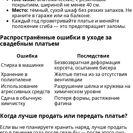
покрытием, шириной не менее 40 см.
Место:
тёмный, сухой шкаф без резких запахов. Не
храните в гараже или на балконе.
Каждый год проветривайте платье и меняйте
положение сгиба — это предотвращает заломы.
Распространённые ошибки в уходе за
свадебным платьем
Ошибка
Последствие
Безвозвратная деформация
Стирка в машинке
корсета, осыпание бисера
Хранение в
Жёлтые пятна из-за отсутствия
полиэтилене
вентиляции
Использование
Разрушение шёлка и кружева на
агрессивных средств
химическом уровне
Сдача в обычную
Потеря формы, растяжение
химчистку
фатина
Когда лучше продать или передать платье?
Если вы не планируете хранить наряд, лучше продать
его в течение года после свадьбы — после этого оно