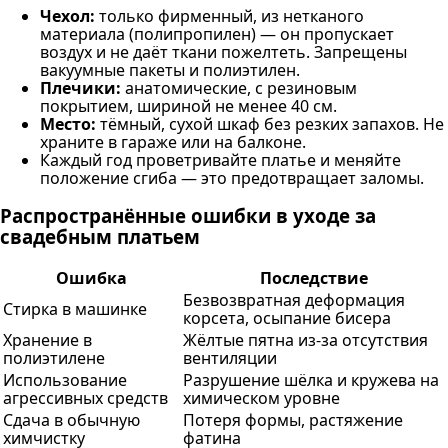
Чехол:
только фирменный, из нетканого
материала (полипропилен) — он пропускает
воздух и не даёт ткани пожелтеть. Запрещены
вакуумные пакеты и полиэтилен.
Плечики:
анатомические, с резиновым
покрытием, шириной не менее 40 см.
Место:
тёмный, сухой шкаф без резких запахов. Не
храните в гараже или на балконе.
Каждый год проветривайте платье и меняйте
положение сгиба — это предотвращает заломы.
Распространённые ошибки в уходе за
свадебным платьем
Ошибка
Последствие
Безвозвратная деформация
Стирка в машинке
корсета, осыпание бисера
Хранение в
Жёлтые пятна из-за отсутствия
полиэтилене
вентиляции
Использование
Разрушение шёлка и кружева на
агрессивных средств
химическом уровне
Сдача в обычную
Потеря формы, растяжение
химчистку
фатина