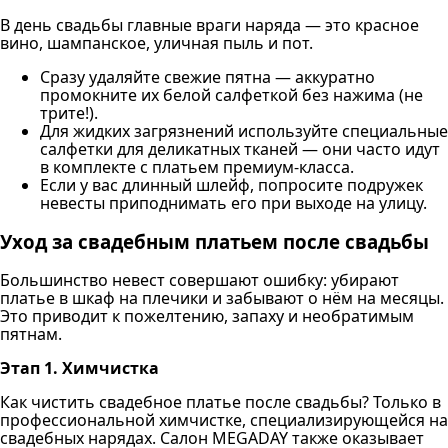
В день свадьбы главные враги наряда — это красное
вино, шампанское, уличная пыль и пот.
Сразу удаляйте свежие пятна — аккуратно
промокните их белой салфеткой без нажима (не
трите!).
Для жидких загрязнений используйте специальные
салфетки для деликатных тканей — они часто идут
в комплекте с платьем премиум-класса.
Если у вас длинный шлейф, попросите подружек
невесты приподнимать его при выходе на улицу.
Уход за свадебным платьем после свадьбы
Большинство невест совершают ошибку: убирают
платье в шкаф на плечики и забывают о нём на месяцы.
Это приводит к пожелтению, запаху и необратимым
пятнам.
Этап 1. Химчистка
Как чистить свадебное платье после свадьбы? Только в
профессиональной химчистке, специализирующейся на
свадебных нарядах. Салон MEGADAY также оказывает