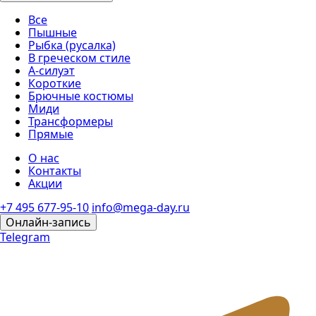
Все
Пышные
Рыбка (русалка)
В греческом стиле
А-силуэт
Короткие
Брючные костюмы
Миди
Трансформеры
Прямые
О нас
Контакты
Акции
+7 495 677-95-10
info@mega-day.ru
Онлайн-запись
Telegram