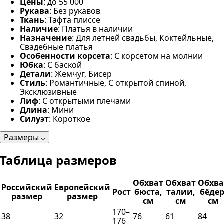
Цены
: до 55 000
Рукава
: Без рукавов
Ткань
: Тафта плиссе
Наличие
: Платья в наличии
Назначение
: Для летней свадьбы, Коктейльные,
Свадебные платья
Особенности корсета
: С корсетом на молнии
Юбка
: С баской
Детали
: Жемчуг, Бисер
Стиль
: Романтичные, С открытой спиной,
Эксклюзивные
Лиф
: С открытыми плечами
Длина
: Мини
Силуэт
: Короткое
Размеры
Таблица размеров
Обхват
Обхват
Обхва
Российский
Европейский
Рост
бюста,
талии,
бёдер
размер
размер
см
см
см
170–
38
32
76
61
84
176