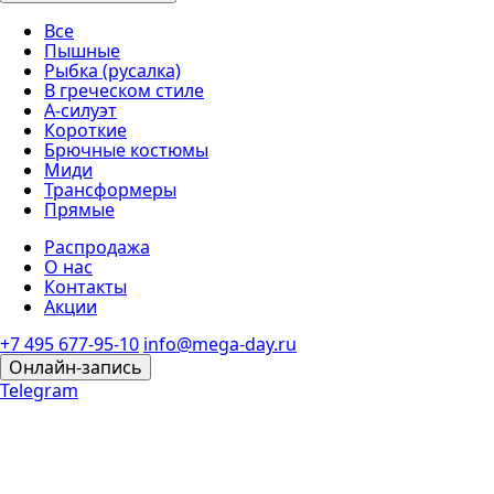
Все
Пышные
Рыбка (русалка)
В греческом стиле
А-силуэт
Короткие
Брючные костюмы
Миди
Трансформеры
Прямые
Распродажа
О нас
Контакты
Акции
+7 495 677-95-10
info@mega-day.ru
Онлайн-запись
Telegram