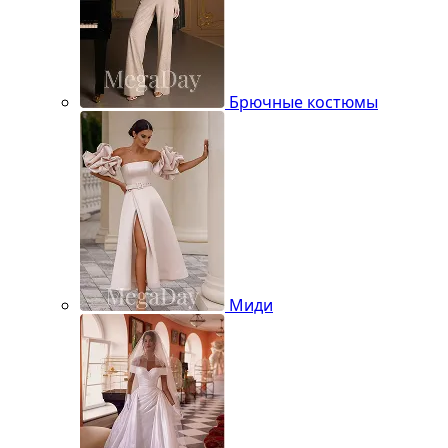
Брючные костюмы
Миди