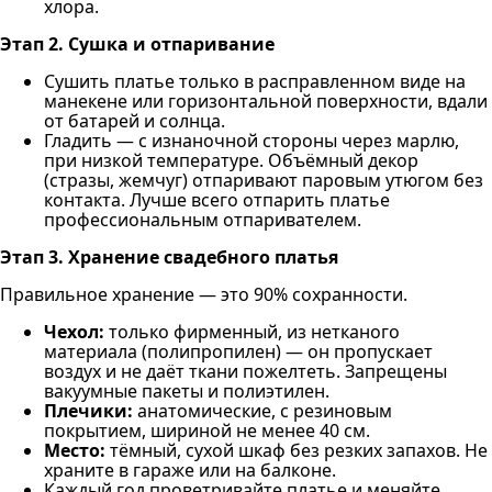
хлора.
Этап 2. Сушка и отпаривание
Сушить платье только в расправленном виде на
манекене или горизонтальной поверхности, вдали
от батарей и солнца.
Гладить — с изнаночной стороны через марлю,
при низкой температуре. Объёмный декор
(стразы, жемчуг) отпаривают паровым утюгом без
контакта. Лучше всего отпарить платье
профессиональным отпаривателем.
Этап 3. Хранение свадебного платья
Правильное хранение — это 90% сохранности.
Чехол:
только фирменный, из нетканого
материала (полипропилен) — он пропускает
воздух и не даёт ткани пожелтеть. Запрещены
вакуумные пакеты и полиэтилен.
Плечики:
анатомические, с резиновым
покрытием, шириной не менее 40 см.
Место:
тёмный, сухой шкаф без резких запахов. Не
храните в гараже или на балконе.
Каждый год проветривайте платье и меняйте