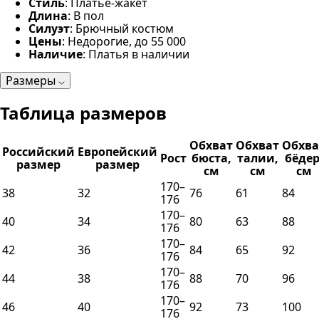
Стиль
: Платье-жакет
Длина
: В пол
Силуэт
: Брючный костюм
Цены
: Недорогие, до 55 000
Наличие
: Платья в наличии
Размеры
Таблица размеров
Обхват
Обхват
Обхва
Российский
Европейский
Рост
бюста,
талии,
бёдер
размер
размер
см
см
см
170–
38
32
76
61
84
176
170–
40
34
80
63
88
176
170–
42
36
84
65
92
176
170–
44
38
88
70
96
176
170–
46
40
92
73
100
176