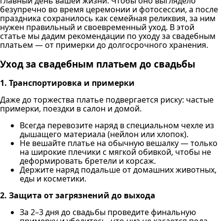
главный день вашей жизни. Чтобы оно выглядело
безупречно во время церемонии и фотосессии, а после
праздника сохранилось как семейная реликвия, за ним
нужен правильный и своевременный уход. В этой
статье мы дадим рекомендации по уходу за свадебным
платьем — от примерки до долгосрочного хранения.
Уход за свадебным платьем до свадьбы
1. Транспортировка и примерки
Даже до торжества платье подвергается риску: частые
примерки, поездки в салон и домой.
Всегда перевозите наряд в специальном чехле из
дышащего материала (нейлон или хлопок).
Не вешайте платье на обычную вешалку — только
на широкие плечики с мягкой обивкой, чтобы не
деформировать бретели и корсаж.
Держите наряд подальше от домашних животных,
еды и косметики.
2. Защита от загрязнений до выхода
За 2–3 дня до свадьбы проведите финальную
примерку и убедитесь, что низ не касается пола