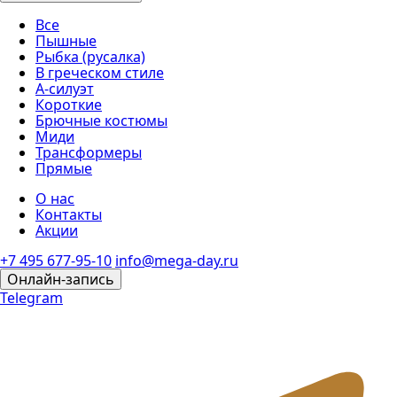
Все
Пышные
Рыбка (русалка)
В греческом стиле
А-силуэт
Короткие
Брючные костюмы
Миди
Трансформеры
Прямые
О нас
Контакты
Акции
+7 495 677-95-10
info@mega-day.ru
Онлайн-запись
Telegram