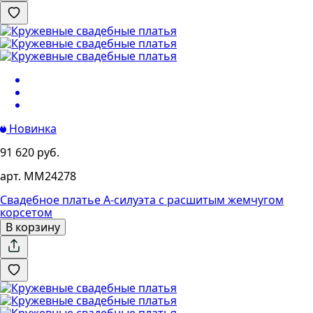
Новинка
91 620 руб.
арт. MM24278
Свадебное платье А-силуэта с расшитым жемчугом
корсетом
В корзину