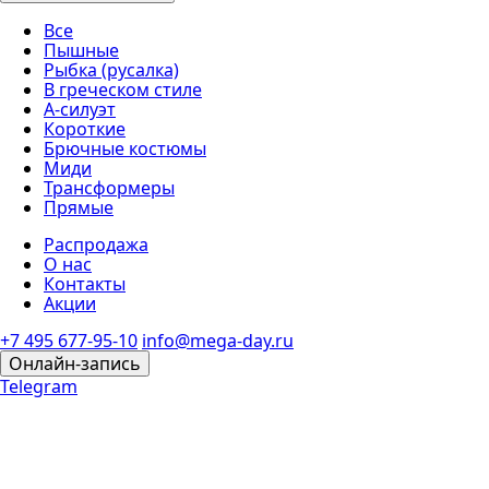
Все
Пышные
Рыбка (русалка)
В греческом стиле
А-силуэт
Короткие
Брючные костюмы
Миди
Трансформеры
Прямые
Распродажа
О нас
Контакты
Акции
+7 495 677-95-10
info@mega-day.ru
Онлайн-запись
Telegram