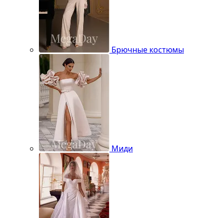
Брючные костюмы
Миди