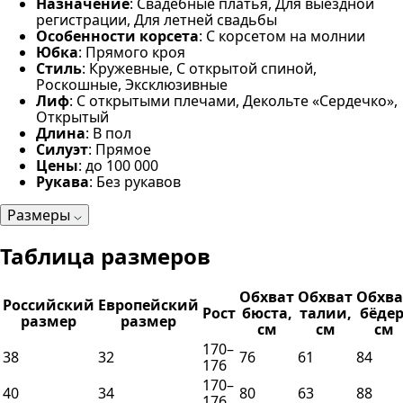
Назначение
: Свадебные платья, Для выездной
регистрации, Для летней свадьбы
Особенности корсета
: С корсетом на молнии
Юбка
: Прямого кроя
Стиль
: Кружевные, С открытой спиной,
Роскошные, Эксклюзивные
Лиф
: С открытыми плечами, Декольте «Сердечко»,
Открытый
Длина
: В пол
Силуэт
: Прямое
Цены
: до 100 000
Рукава
: Без рукавов
Размеры
Таблица размеров
Обхват
Обхват
Обхва
Российский
Европейский
Рост
бюста,
талии,
бёдер
размер
размер
см
см
см
170–
38
32
76
61
84
176
170–
40
34
80
63
88
176