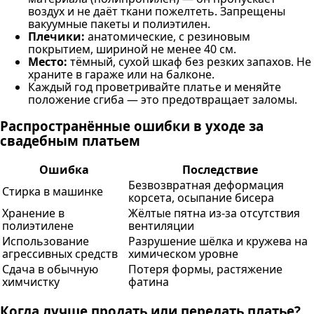
воздух и не даёт ткани пожелтеть. Запрещены
вакуумные пакеты и полиэтилен.
Плечики:
анатомические, с резиновым
покрытием, шириной не менее 40 см.
Место:
тёмный, сухой шкаф без резких запахов. Не
храните в гараже или на балконе.
Каждый год проветривайте платье и меняйте
положение сгиба — это предотвращает заломы.
Распространённые ошибки в уходе за
свадебным платьем
Ошибка
Последствие
Безвозвратная деформация
Стирка в машинке
корсета, осыпание бисера
Хранение в
Жёлтые пятна из-за отсутствия
полиэтилене
вентиляции
Использование
Разрушение шёлка и кружева на
агрессивных средств
химическом уровне
Сдача в обычную
Потеря формы, растяжение
химчистку
фатина
Когда лучше продать или передать платье?