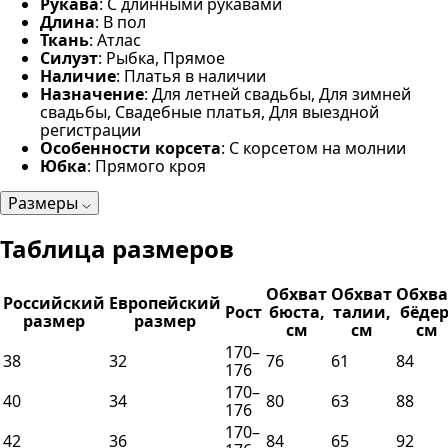
Рукава
: С длинными рукавами
Длина
: В пол
Ткань
: Атлас
Силуэт
: Рыбка, Прямое
Наличие
: Платья в наличии
Назначение
: Для летней свадьбы, Для зимней
свадьбы, Свадебные платья, Для выездной
регистрации
Особенности корсета
: С корсетом на молнии
Юбка
: Прямого кроя
Размеры
Таблица размеров
Обхват
Обхват
Обхва
Российский
Европейский
Рост
бюста,
талии,
бёдер
размер
размер
см
см
см
170–
38
32
76
61
84
176
170–
40
34
80
63
88
176
170–
42
36
84
65
92