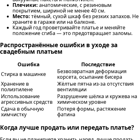
Плечики:
анатомические, с резиновым
покрытием, шириной не менее 40 см.
Место:
тёмный, сухой шкаф без резких запахов. Не
храните в гараже или на балконе.
Каждый год проветривайте платье и меняйте
положение сгиба — это предотвращает заломы.
Распространённые ошибки в уходе за
свадебным платьем
Ошибка
Последствие
Безвозвратная деформация
Стирка в машинке
корсета, осыпание бисера
Хранение в
Жёлтые пятна из-за отсутствия
полиэтилене
вентиляции
Использование
Разрушение шёлка и кружева на
агрессивных средств
химическом уровне
Сдача в обычную
Потеря формы, растяжение
химчистку
фатина
Когда лучше продать или передать платье?
Если вы не планируете хранить наряд, лучше продать