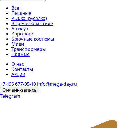
Все
Пышные
Рыбка (русалка)
В греческом стиле
А-силуэт
Короткие
Брючные костюмы
Миди
Трансформеры
Прямые
О нас
Контакты
Акции
+7 495 677-95-10
info@mega-day.ru
Онлайн-запись
Telegram