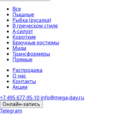
Все
Пышные
Рыбка (русалка)
В греческом стиле
А-силуэт
Короткие
Брючные костюмы
Миди
Трансформеры
Прямые
Распродажа
О нас
Контакты
Акции
+7 495 677-95-10
info@mega-day.ru
Онлайн-запись
Telegram