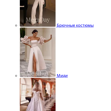
Брючные костюмы
Миди