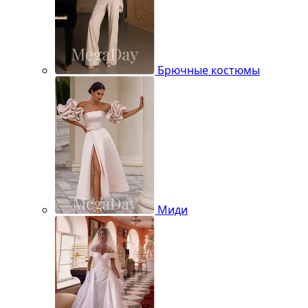
Брючные костюмы
Миди