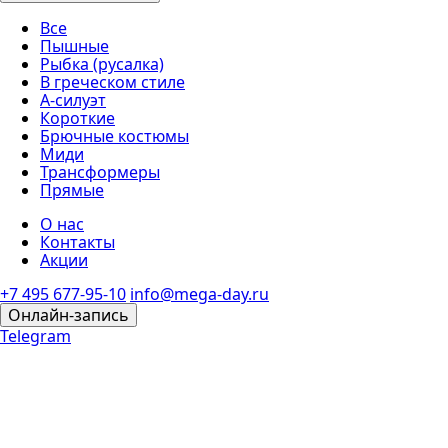
Все
Пышные
Рыбка (русалка)
В греческом стиле
А-силуэт
Короткие
Брючные костюмы
Миди
Трансформеры
Прямые
О нас
Контакты
Акции
+7 495 677-95-10
info@mega-day.ru
Онлайн-запись
Telegram