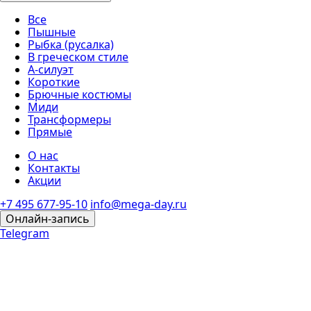
Все
Пышные
Рыбка (русалка)
В греческом стиле
А-силуэт
Короткие
Брючные костюмы
Миди
Трансформеры
Прямые
О нас
Контакты
Акции
+7 495 677-95-10
info@mega-day.ru
Онлайн-запись
Telegram