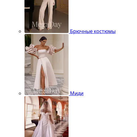
Брючные костюмы
Миди