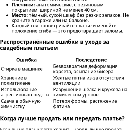
Плечики:
анатомические, с резиновым
покрытием, шириной не менее 40 см.
Место:
тёмный, сухой шкаф без резких запахов. Не
храните в гараже или на балконе.
Каждый год проветривайте платье и меняйте
положение сгиба — это предотвращает заломы.
Распространённые ошибки в уходе за
свадебным платьем
Ошибка
Последствие
Безвозвратная деформация
Стирка в машинке
корсета, осыпание бисера
Хранение в
Жёлтые пятна из-за отсутствия
полиэтилене
вентиляции
Использование
Разрушение шёлка и кружева на
агрессивных средств
химическом уровне
Сдача в обычную
Потеря формы, растяжение
химчистку
фатина
Когда лучше продать или передать платье?
Если вы не планируете хранить наряд, лучше продать