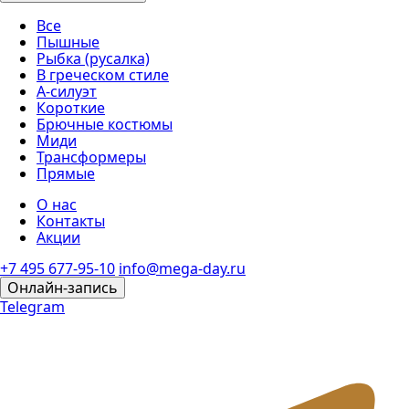
Все
Пышные
Рыбка (русалка)
В греческом стиле
А-силуэт
Короткие
Брючные костюмы
Миди
Трансформеры
Прямые
О нас
Контакты
Акции
+7 495 677-95-10
info@mega-day.ru
Онлайн-запись
Telegram