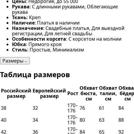
Цены
: Недорогие, до 55 000
Рукава
: С длинными рукавами, Облегающие
рукава
Ткань
: Креп
Наличие
: Платья в наличии
Назначение
: Свадебные платья, Для выездной
регистрации, Для летней свадьбы
Особенности корсета
: С корсетом на молнии
Юбка
: Прямого кроя
Стиль
: Простые, Минимализм
Размеры
Таблица размеров
Обхват
Обхват
Обхва
Российский
Европейский
Рост
бюста,
талии,
бёдер
размер
размер
см
см
см
170–
38
32
76
61
84
176
170–
40
34
80
63
88
176
170–
42
36
84
65
92