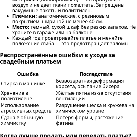
воздух и не даёт ткани пожелтеть. Запрещены
вакуумные пакеты и полиэтилен.
Плечики:
анатомические, с резиновым
покрытием, шириной не менее 40 см.
Место:
тёмный, сухой шкаф без резких запахов. Не
храните в гараже или на балконе.
Каждый год проветривайте платье и меняйте
положение сгиба — это предотвращает заломы.
Распространённые ошибки в уходе за
свадебным платьем
Ошибка
Последствие
Безвозвратная деформация
Стирка в машинке
корсета, осыпание бисера
Хранение в
Жёлтые пятна из-за отсутствия
полиэтилене
вентиляции
Использование
Разрушение шёлка и кружева на
агрессивных средств
химическом уровне
Сдача в обычную
Потеря формы, растяжение
химчистку
фатина
Когда лучше продать или передать платье?