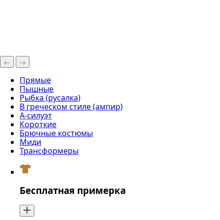
Прямые
Пышные
Рыбка (русалка)
В греческом стиле (ампир)
А-силуэт
Короткие
Брючные костюмы
Миди
Трансформеры
Бесплатная примерка