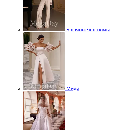
Брючные костюмы
Миди