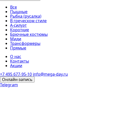
Все
Пышные
Рыбка (русалка)
В греческом стиле
А-силуэт
Короткие
Брючные костюмы
Миди
Трансформеры
Прямые
О нас
Контакты
Акции
+7 495 677-95-10
info@mega-day.ru
Онлайн-запись
Telegram