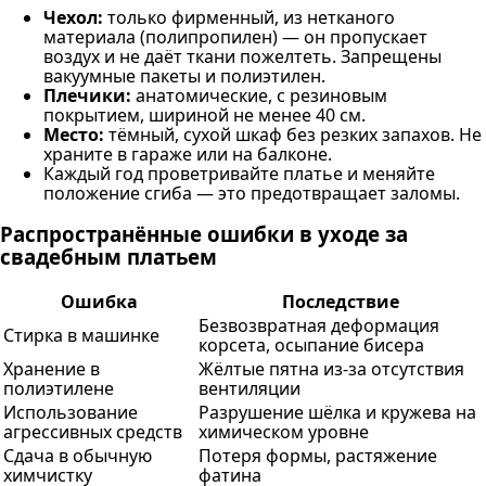
Чехол:
только фирменный, из нетканого
материала (полипропилен) — он пропускает
воздух и не даёт ткани пожелтеть. Запрещены
вакуумные пакеты и полиэтилен.
Плечики:
анатомические, с резиновым
покрытием, шириной не менее 40 см.
Место:
тёмный, сухой шкаф без резких запахов. Не
храните в гараже или на балконе.
Каждый год проветривайте платье и меняйте
положение сгиба — это предотвращает заломы.
Распространённые ошибки в уходе за
свадебным платьем
Ошибка
Последствие
Безвозвратная деформация
Стирка в машинке
корсета, осыпание бисера
Хранение в
Жёлтые пятна из-за отсутствия
полиэтилене
вентиляции
Использование
Разрушение шёлка и кружева на
агрессивных средств
химическом уровне
Сдача в обычную
Потеря формы, растяжение
химчистку
фатина