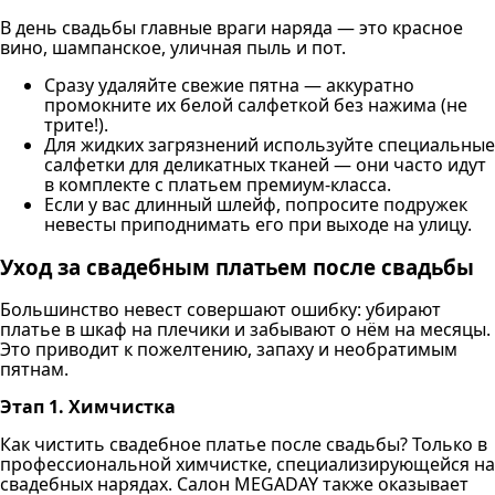
В день свадьбы главные враги наряда — это красное
вино, шампанское, уличная пыль и пот.
Сразу удаляйте свежие пятна — аккуратно
промокните их белой салфеткой без нажима (не
трите!).
Для жидких загрязнений используйте специальные
салфетки для деликатных тканей — они часто идут
в комплекте с платьем премиум-класса.
Если у вас длинный шлейф, попросите подружек
невесты приподнимать его при выходе на улицу.
Уход за свадебным платьем после свадьбы
Большинство невест совершают ошибку: убирают
платье в шкаф на плечики и забывают о нём на месяцы.
Это приводит к пожелтению, запаху и необратимым
пятнам.
Этап 1. Химчистка
Как чистить свадебное платье после свадьбы? Только в
профессиональной химчистке, специализирующейся на
свадебных нарядах. Салон MEGADAY также оказывает