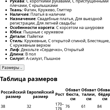
Рукава
: С короткими рукавами, С приспущенными
плечами, С крылышками
Ткань
: Фатин, Кружево, Глиттер
Наличие
: Платья в наличии
Назначение
: Свадебные платья, Для выездной
регистрации, Для летней свадьбы
Особенности корсета
: С корсетом на шнуровке
Юбка
: Пышные с кружевом
Детали
: Пайетки
Стиль
: Кружевные, С открытой спиной, Блестящие,
С кружевным верхом
Лиф
: Декольте «Сердечко», Открытый
Длина
: В пол
Силуэт
: А-силуэт, Пышное
Размеры
Таблица размеров
Обхват
Обхват
Обхва
Российский
Европейский
Рост
бюста,
талии,
бёдер
размер
размер
см
см
см
170–
38
32
76
61
84
176