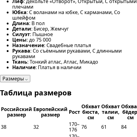
Лиф
: Декольте «Отворот», Открытый, С открытыми
плечами
Юбка
: С воланами на юбке, С карманами, Со
шлейфом
Длина
: В пол
Детали
: Бисер, Жемчуг
Силуэт
: Пышное
Цены
: до 75 000
Назначение
: Свадебные платья
Рукава
: Со съёмными рукавами, С длинными
рукавами
Ткань
: Тонкий атлас, Атлас, Микадо
Наличие
: Платья в наличии
Размеры
Таблица размеров
Обхват
Обхват
Обхва
Российский
Европейский
Рост
бюста,
талии,
бёдер
размер
размер
см
см
см
170–
38
32
76
61
84
176
170–