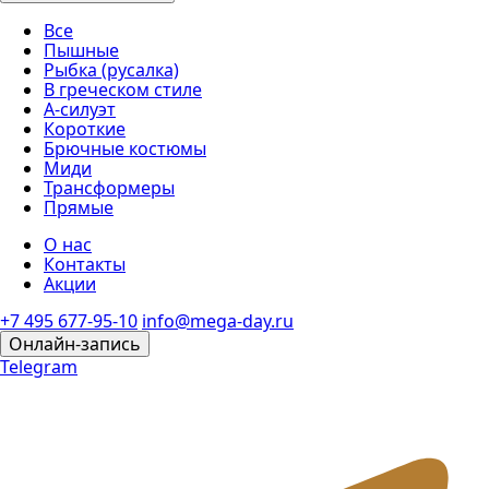
Все
Пышные
Рыбка (русалка)
В греческом стиле
А-силуэт
Короткие
Брючные костюмы
Миди
Трансформеры
Прямые
О нас
Контакты
Акции
+7 495 677-95-10
info@mega-day.ru
Онлайн-запись
Telegram