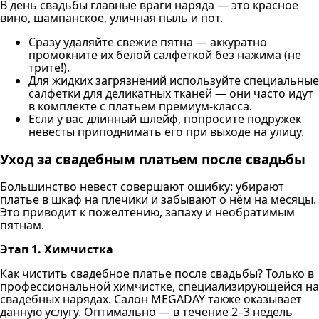
В день свадьбы главные враги наряда — это красное
вино, шампанское, уличная пыль и пот.
Сразу удаляйте свежие пятна — аккуратно
промокните их белой салфеткой без нажима (не
трите!).
Для жидких загрязнений используйте специальные
салфетки для деликатных тканей — они часто идут
в комплекте с платьем премиум-класса.
Если у вас длинный шлейф, попросите подружек
невесты приподнимать его при выходе на улицу.
Уход за свадебным платьем после свадьбы
Большинство невест совершают ошибку: убирают
платье в шкаф на плечики и забывают о нём на месяцы.
Это приводит к пожелтению, запаху и необратимым
пятнам.
Этап 1. Химчистка
Как чистить свадебное платье после свадьбы? Только в
профессиональной химчистке, специализирующейся на
свадебных нарядах. Салон MEGADAY также оказывает
данную услугу. Оптимально — в течение 2–3 недель