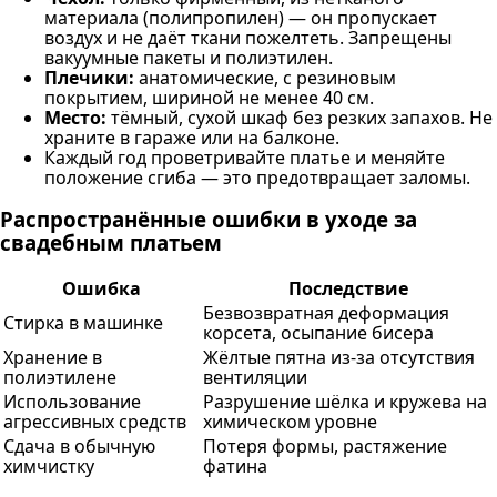
материала (полипропилен) — он пропускает
воздух и не даёт ткани пожелтеть. Запрещены
вакуумные пакеты и полиэтилен.
Плечики:
анатомические, с резиновым
покрытием, шириной не менее 40 см.
Место:
тёмный, сухой шкаф без резких запахов. Не
храните в гараже или на балконе.
Каждый год проветривайте платье и меняйте
положение сгиба — это предотвращает заломы.
Распространённые ошибки в уходе за
свадебным платьем
Ошибка
Последствие
Безвозвратная деформация
Стирка в машинке
корсета, осыпание бисера
Хранение в
Жёлтые пятна из-за отсутствия
полиэтилене
вентиляции
Использование
Разрушение шёлка и кружева на
агрессивных средств
химическом уровне
Сдача в обычную
Потеря формы, растяжение
химчистку
фатина