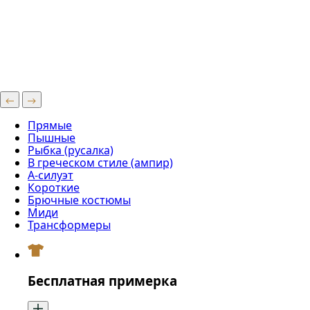
Прямые
Пышные
Рыбка (русалка)
В греческом стиле (ампир)
А-силуэт
Короткие
Брючные костюмы
Миди
Трансформеры
Бесплатная примерка