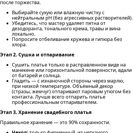
после торжества.
Выбирайте сухую или влажную чистку с
нейтральным pH (без агрессивных растворителей).
Убедитесь, что мастер удаляет пятна от
дезодоранта, тонального крема, травы и вина
локально.
Попросите отбеливание кружева и гипюра без
хлора.
Этап 2. Сушка и отпаривание
Сушить платье только в расправленном виде на
манекене или горизонтальной поверхности, вдали
от батарей и солнца.
Гладить — с изнаночной стороны через марлю,
при низкой температуре. Объёмный декор
(стразы, жемчуг) отпаривают паровым утюгом без
контакта. Лучше всего отпарить платье
профессиональным отпаривателем.
Этап 3. Хранение свадебного платья
Правильное хранение — это 90% сохранности.
Чехол:
только фирменный, из нетканого