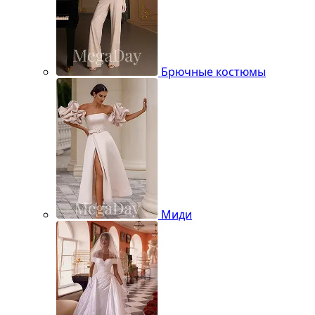
Брючные костюмы
Миди