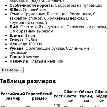
венчания, Свадебные платья
Особенности корсета
: С корсетом на пуговицах
Юбка
: Со шлейфом
Стиль
: Кружевные, Блестящие, Роскошные, С
закрытой спиной, С кружевным верхом, С
кружевной спинкой
Лиф
: С сеточкой на декольте, С кружевным верхом,
С V образным вырезом
Длина
: В пол
Силуэт
: Рыбка
Цены
: до 100 000
Рукава
: Облегающие рукава, С длинными
рукавами
Ткань
: Кружево
Наличие
: Платья в наличии
Размеры
Таблица размеров
Обхват
Обхват
Обхва
Российский
Европейский
Рост
бюста,
талии,
бёдер
размер
размер
см
см
см
170–