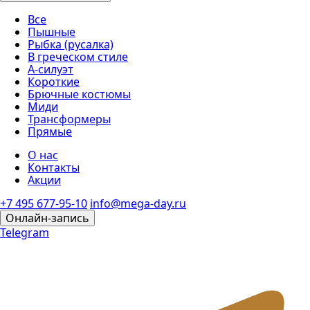
Все
Пышные
Рыбка (русалка)
В греческом стиле
А-силуэт
Короткие
Брючные костюмы
Миди
Трансформеры
Прямые
О нас
Контакты
Акции
+7 495 677-95-10
info@mega-day.ru
Онлайн-запись
Telegram