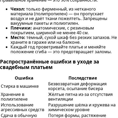
Чехол:
только фирменный, из нетканого
материала (полипропилен) — он пропускает
воздух и не даёт ткани пожелтеть. Запрещены
вакуумные пакеты и полиэтилен.
Плечики:
анатомические, с резиновым
покрытием, шириной не менее 40 см.
Место:
тёмный, сухой шкаф без резких запахов. Не
храните в гараже или на балконе.
Каждый год проветривайте платье и меняйте
положение сгиба — это предотвращает заломы.
Распространённые ошибки в уходе за
свадебным платьем
Ошибка
Последствие
Безвозвратная деформация
Стирка в машинке
корсета, осыпание бисера
Хранение в
Жёлтые пятна из-за отсутствия
полиэтилене
вентиляции
Использование
Разрушение шёлка и кружева на
агрессивных средств
химическом уровне
Сдача в обычную
Потеря формы, растяжение