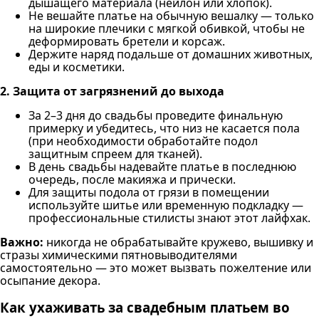
дышащего материала (нейлон или хлопок).
Не вешайте платье на обычную вешалку — только
на широкие плечики с мягкой обивкой, чтобы не
деформировать бретели и корсаж.
Держите наряд подальше от домашних животных,
еды и косметики.
2. Защита от загрязнений до выхода
За 2–3 дня до свадьбы проведите финальную
примерку и убедитесь, что низ не касается пола
(при необходимости обработайте подол
защитным спреем для тканей).
В день свадьбы надевайте платье в последнюю
очередь, после макияжа и прически.
Для защиты подола от грязи в помещении
используйте шитье или временную подкладку —
профессиональные стилисты знают этот лайфхак.
Важно:
никогда не обрабатывайте кружево, вышивку и
стразы химическими пятновыводителями
самостоятельно — это может вызвать пожелтение или
осыпание декора.
Как ухаживать за свадебным платьем во