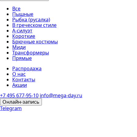
Все
Пышные
Рыбка (русалка)
В греческом стиле
А-силуэт
Короткие
Брючные костюмы
Миди
Трансформеры
Прямые
Распродажа
О нас
Контакты
Акции
+7 495 677-95-10
info@mega-day.ru
Онлайн-запись
Telegram