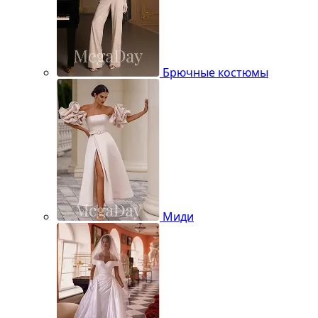
Брючные костюмы
Миди