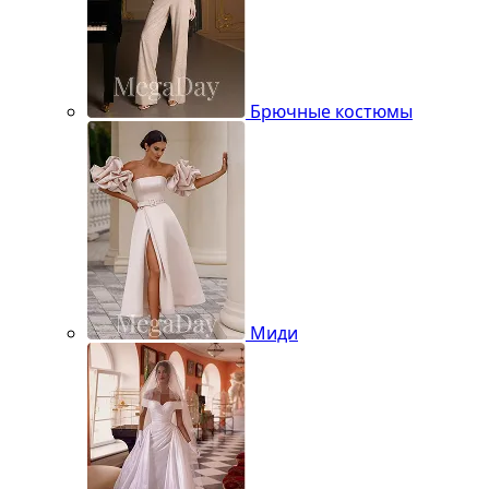
Брючные костюмы
Миди