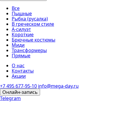
Все
Пышные
Рыбка (русалка)
В греческом стиле
А-силуэт
Короткие
Брючные костюмы
Миди
Трансформеры
Прямые
О нас
Контакты
Акции
+7 495 677-95-10
info@mega-day.ru
Онлайн-запись
Telegram