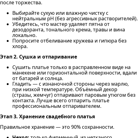
после торжества.
Выбирайте сухую или влажную чистку с
нейтральным pH (без агрессивных растворителей).
Убедитесь, что мастер удаляет пятна от
дезодоранта, тонального крема, травы и вина
локально.
Попросите отбеливание кружева и гипюра без
хлора.
Этап 2. Сушка и отпаривание
Сушить платье только в расправленном виде на
манекене или горизонтальной поверхности, вдали
от батарей и солнца.
Гладить — с изнаночной стороны через марлю,
при низкой температуре. Объёмный декор
(стразы, жемчуг) отпаривают паровым утюгом без
контакта. Лучше всего отпарить платье
профессиональным отпаривателем.
Этап 3. Хранение свадебного платья
Правильное хранение — это 90% сохранности.
Чехол:
только фирменный, из нетканого