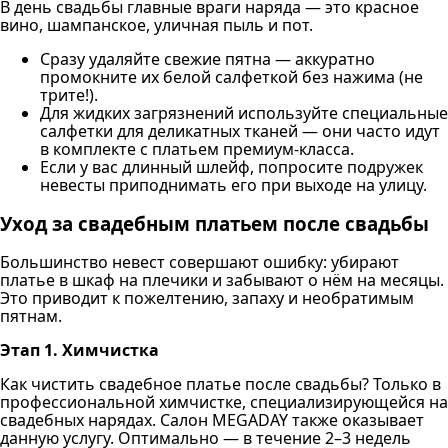
В день свадьбы главные враги наряда — это красное
вино, шампанское, уличная пыль и пот.
Сразу удаляйте свежие пятна — аккуратно
промокните их белой салфеткой без нажима (не
трите!).
Для жидких загрязнений используйте специальные
салфетки для деликатных тканей — они часто идут
в комплекте с платьем премиум-класса.
Если у вас длинный шлейф, попросите подружек
невесты приподнимать его при выходе на улицу.
Уход за свадебным платьем после свадьбы
Большинство невест совершают ошибку: убирают
платье в шкаф на плечики и забывают о нём на месяцы.
Это приводит к пожелтению, запаху и необратимым
пятнам.
Этап 1. Химчистка
Как чистить свадебное платье после свадьбы? Только в
профессиональной химчистке, специализирующейся на
свадебных нарядах. Салон MEGADAY также оказывает
данную услугу. Оптимально — в течение 2–3 недель