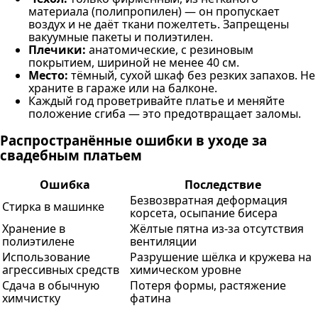
материала (полипропилен) — он пропускает
воздух и не даёт ткани пожелтеть. Запрещены
вакуумные пакеты и полиэтилен.
Плечики:
анатомические, с резиновым
покрытием, шириной не менее 40 см.
Место:
тёмный, сухой шкаф без резких запахов. Не
храните в гараже или на балконе.
Каждый год проветривайте платье и меняйте
положение сгиба — это предотвращает заломы.
Распространённые ошибки в уходе за
свадебным платьем
Ошибка
Последствие
Безвозвратная деформация
Стирка в машинке
корсета, осыпание бисера
Хранение в
Жёлтые пятна из-за отсутствия
полиэтилене
вентиляции
Использование
Разрушение шёлка и кружева на
агрессивных средств
химическом уровне
Сдача в обычную
Потеря формы, растяжение
химчистку
фатина