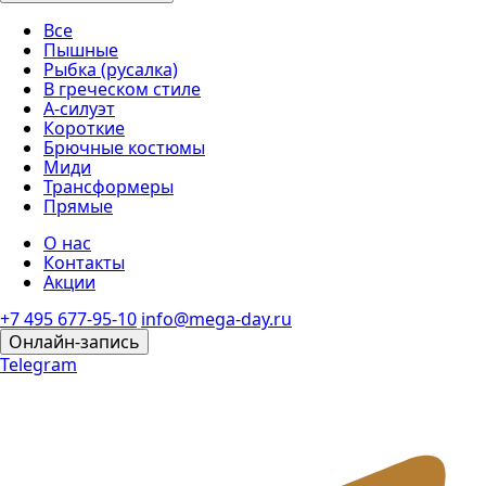
Все
Пышные
Рыбка (русалка)
В греческом стиле
А-силуэт
Короткие
Брючные костюмы
Миди
Трансформеры
Прямые
О нас
Контакты
Акции
+7 495 677-95-10
info@mega-day.ru
Онлайн-запись
Telegram