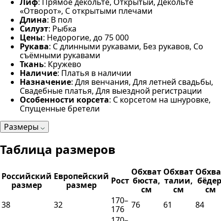
Лиф
: Прямое декольте, Открытый, Декольте
«Отворот», С открытыми плечами
Длина
: В пол
Силуэт
: Рыбка
Цены
: Недорогие, до 75 000
Рукава
: С длинными рукавами, Без рукавов, Со
съёмными рукавами
Ткань
: Кружево
Наличие
: Платья в наличии
Назначение
: Для венчания, Для летней свадьбы,
Свадебные платья, Для выездной регистрации
Особенности корсета
: С корсетом на шнуровке,
Спущенные бретели
Размеры
Таблица размеров
Обхват
Обхват
Обхва
Российский
Европейский
Рост
бюста,
талии,
бёдер
размер
размер
см
см
см
170–
38
32
76
61
84
176
170–