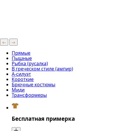
Прямые
Пышные
Рыбка (русалка)
В греческом стиле (ампир)
А-силуэт
Короткие
Брючные костюмы
Миди
Трансформеры
Бесплатная примерка