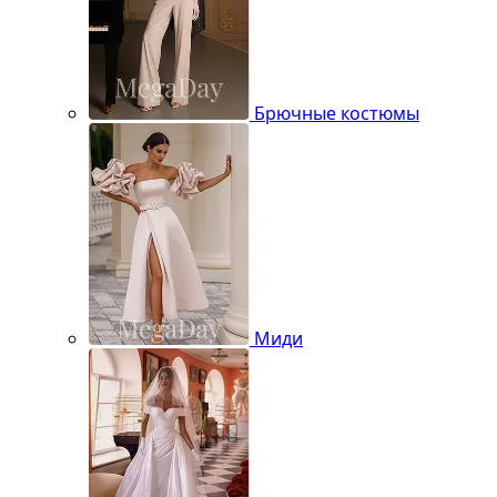
Брючные костюмы
Миди