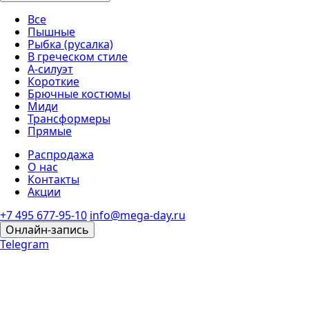
Все
Пышные
Рыбка (русалка)
В греческом стиле
А-силуэт
Короткие
Брючные костюмы
Миди
Трансформеры
Прямые
Распродажа
О нас
Контакты
Акции
+7 495 677-95-10
info@mega-day.ru
Онлайн-запись
Telegram