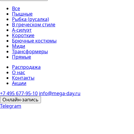
Все
Пышные
Рыбка (русалка)
В греческом стиле
А-силуэт
Короткие
Брючные костюмы
Миди
Трансформеры
Прямые
Распродажа
О нас
Контакты
Акции
+7 495 677-95-10
info@mega-day.ru
Онлайн-запись
Telegram