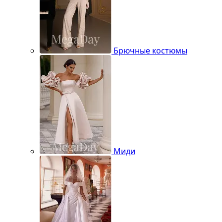
Брючные костюмы
Миди