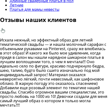
Длинные свадебные платья в пол
Летние
Платья для мамы невесты
Отзывы наших клиентов
Искала нежный, но эффектный образ для летней
тематической свадьбы — и нашла молочный сарафан с
объемными рукавами на Pinterest, сразу же влюбилась
в этот образ! И какого же было мое удивление, когда
придя в салон мы нашли нарядное шикарное платье в
лучшем воплощении того, о чем я мечтала!!! Оно
идеально село по фигуре, красиво подчеркнуло бедра,
шею, талию, будто было сшито изначально под мой
индивидуальный запрос! Материал оказался
невероятно лёгкий, почти невесомый, как шифоновое
облако. В жаркую погоду это оказалось спасением)
Добавили еще розовый элемент по тематике нашей
свадьбы. Спасибо огромное вашим специалистам, это
просто любовь на 1000 из 10! Девочки создали для меня
самый лучший образ о котором я только могла
мечтать!!!!