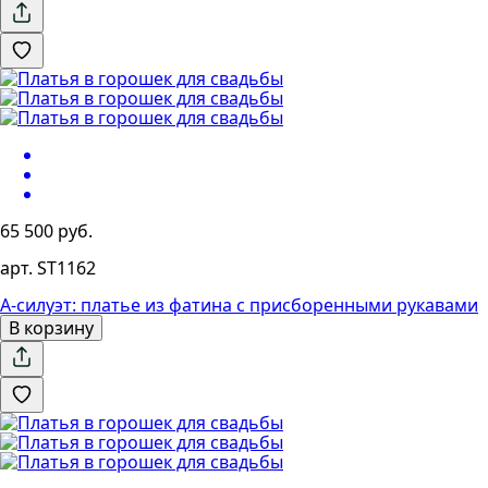
65 500 руб.
арт. ST1162
А-силуэт: платье из фатина с присборенными рукавами
В корзину