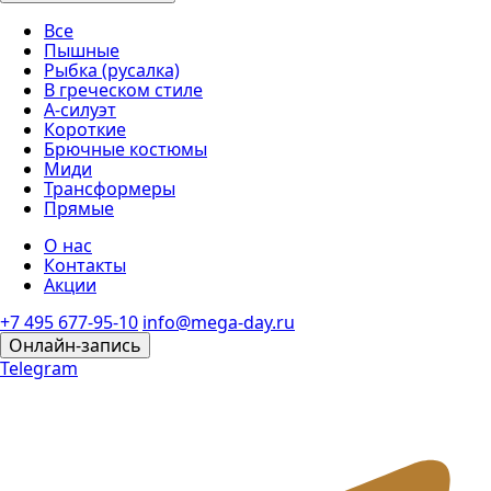
Все
Пышные
Рыбка (русалка)
В греческом стиле
А-силуэт
Короткие
Брючные костюмы
Миди
Трансформеры
Прямые
О нас
Контакты
Акции
+7 495 677-95-10
info@mega-day.ru
Онлайн-запись
Telegram