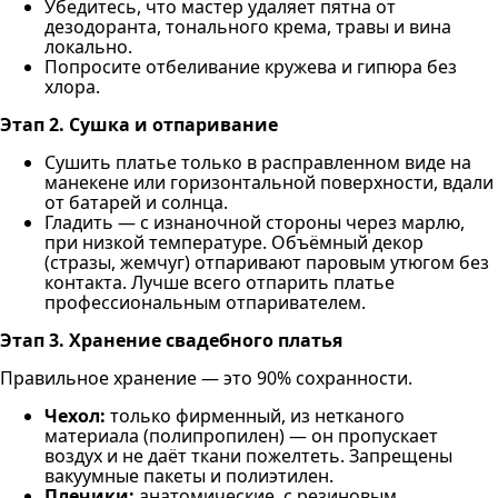
Убедитесь, что мастер удаляет пятна от
дезодоранта, тонального крема, травы и вина
локально.
Попросите отбеливание кружева и гипюра без
хлора.
Этап 2. Сушка и отпаривание
Сушить платье только в расправленном виде на
манекене или горизонтальной поверхности, вдали
от батарей и солнца.
Гладить — с изнаночной стороны через марлю,
при низкой температуре. Объёмный декор
(стразы, жемчуг) отпаривают паровым утюгом без
контакта. Лучше всего отпарить платье
профессиональным отпаривателем.
Этап 3. Хранение свадебного платья
Правильное хранение — это 90% сохранности.
Чехол:
только фирменный, из нетканого
материала (полипропилен) — он пропускает
воздух и не даёт ткани пожелтеть. Запрещены
вакуумные пакеты и полиэтилен.
Плечики:
анатомические, с резиновым