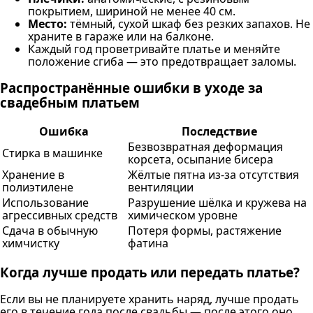
покрытием, шириной не менее 40 см.
Место:
тёмный, сухой шкаф без резких запахов. Не
храните в гараже или на балконе.
Каждый год проветривайте платье и меняйте
положение сгиба — это предотвращает заломы.
Распространённые ошибки в уходе за
свадебным платьем
Ошибка
Последствие
Безвозвратная деформация
Стирка в машинке
корсета, осыпание бисера
Хранение в
Жёлтые пятна из-за отсутствия
полиэтилене
вентиляции
Использование
Разрушение шёлка и кружева на
агрессивных средств
химическом уровне
Сдача в обычную
Потеря формы, растяжение
химчистку
фатина
Когда лучше продать или передать платье?
Если вы не планируете хранить наряд, лучше продать
его в течение года после свадьбы — после этого оно