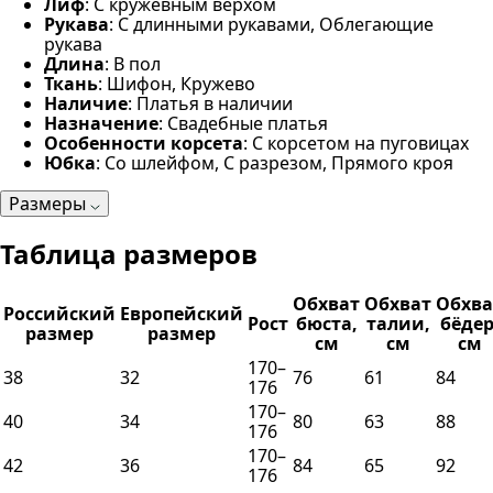
Лиф
: С кружевным верхом
Рукава
: С длинными рукавами, Облегающие
рукава
Длина
: В пол
Ткань
: Шифон, Кружево
Наличие
: Платья в наличии
Назначение
: Свадебные платья
Особенности корсета
: С корсетом на пуговицах
Юбка
: Со шлейфом, С разрезом, Прямого кроя
Размеры
Таблица размеров
Обхват
Обхват
Обхва
Российский
Европейский
Рост
бюста,
талии,
бёдер
размер
размер
см
см
см
170–
38
32
76
61
84
176
170–
40
34
80
63
88
176
170–
42
36
84
65
92
176