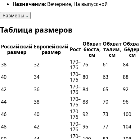
Назначение
: Вечерние, На выпускной
Размеры
Таблица размеров
Обхват
Обхват
Обхва
Российский
Европейский
Рост
бюста,
талии,
бёдер
размер
размер
см
см
см
170–
38
32
76
61
84
176
170–
40
34
80
63
88
176
170–
42
36
84
65
92
176
170–
44
38
88
70
96
176
170–
46
40
92
73
100
176
170–
48
42
96
77
104
176
170–