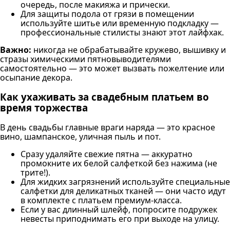
очередь, после макияжа и прически.
Для защиты подола от грязи в помещении
используйте шитье или временную подкладку —
профессиональные стилисты знают этот лайфхак.
Важно:
никогда не обрабатывайте кружево, вышивку и
стразы химическими пятновыводителями
самостоятельно — это может вызвать пожелтение или
осыпание декора.
Как ухаживать за свадебным платьем во
время торжества
В день свадьбы главные враги наряда — это красное
вино, шампанское, уличная пыль и пот.
Сразу удаляйте свежие пятна — аккуратно
промокните их белой салфеткой без нажима (не
трите!).
Для жидких загрязнений используйте специальные
салфетки для деликатных тканей — они часто идут
в комплекте с платьем премиум-класса.
Если у вас длинный шлейф, попросите подружек
невесты приподнимать его при выходе на улицу.